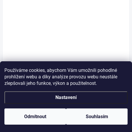
SKLADEM
Antistresová mačkací hračka - Toast (náhodná
barva)
109 Kč
Do košíku
Používáme cookies, abychom Vám umožnili pohodlné
prohlížení webu a díky analýze provozu webu neustále
zlepšovali jeho funkce, výkon a použitelnost.
Nastavení
97_2053
Odmítnout
Souhlasím