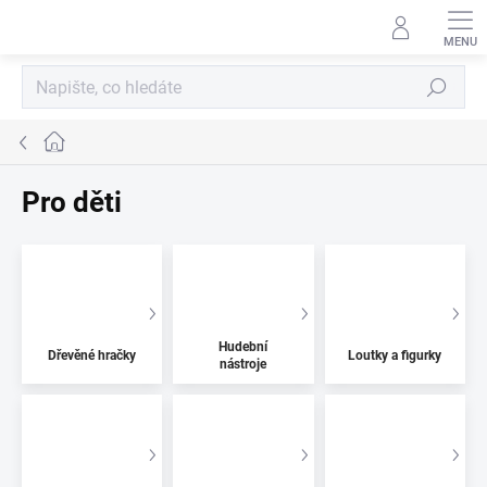
Přejít
na
obsah
Hledat
Domů
Pro děti
Hudební
Dřevěné hračky
Loutky a figurky
nástroje