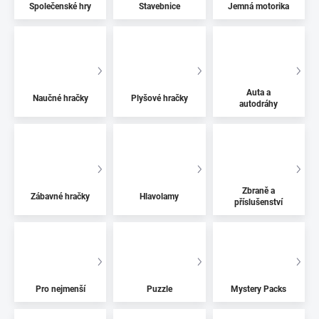
Společenské hry
Stavebnice
Jemná motorika
Auta a
Naučné hračky
Plyšové hračky
autodráhy
Zbraně a
Zábavné hračky
Hlavolamy
příslušenství
Pro nejmenší
Puzzle
Mystery Packs