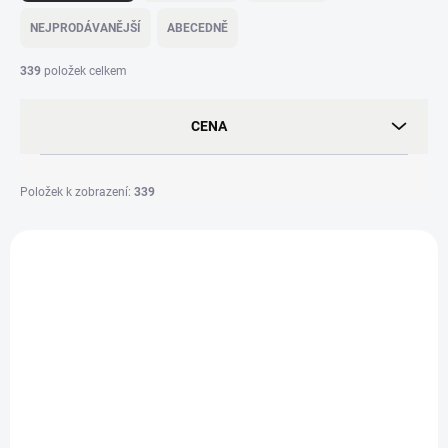
z
e
NEJPRODÁVANĚJŠÍ
ABECEDNĚ
n
í
339
položek celkem
p
r
CENA
o
d
u
Položek k zobrazení:
339
k
t
V
ů
ý
91200
p
i
s
p
r
o
d
u