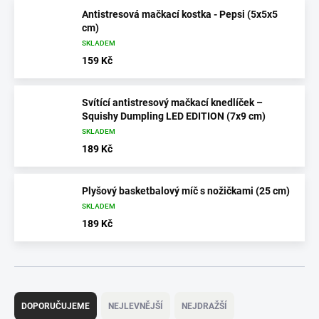
Antistresová mačkací kostka - Pepsi (5x5x5
cm)
SKLADEM
159 Kč
Svítící antistresový mačkací knedlíček –
Squishy Dumpling LED EDITION (7x9 cm)
SKLADEM
189 Kč
Plyšový basketbalový míč s nožičkami (25 cm)
SKLADEM
189 Kč
Ř
a
DOPORUČUJEME
NEJLEVNĚJŠÍ
NEJDRAŽŠÍ