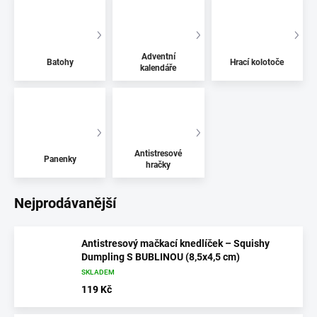
Adventní
Batohy
Hrací kolotoče
kalendáře
Antistresové
Panenky
hračky
Nejprodávanější
Antistresový mačkací knedlíček – Squishy
Dumpling S BUBLINOU (8,5x4,5 cm)
SKLADEM
119 Kč