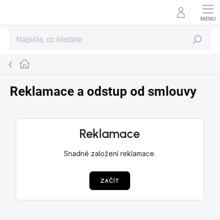
Přejít
na
obsah
Hledat
Domů
Reklamace a odstup od smlouvy