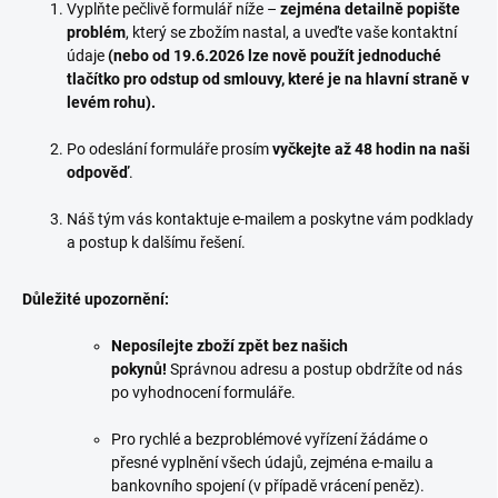
Vyplňte pečlivě formulář níže –
zejména detailně popište
problém
, který se zbožím nastal, a uveďte vaše kontaktní
údaje
(
nebo od 19.6.2026 lze nově použít jednoduché
tlačítko pro odstup od smlouvy, které je na hlavní straně v
levém rohu).
Po odeslání formuláře prosím
vyčkejte až 48 hodin na naši
odpověď
.
Náš tým vás kontaktuje e-mailem a poskytne vám podklady
a postup k dalšímu řešení.
Důležité upozornění:
Neposílejte zboží zpět bez našich
pokynů!
Správnou adresu a postup obdržíte od nás
po vyhodnocení formuláře.
Pro rychlé a bezproblémové vyřízení žádáme o
přesné vyplnění všech údajů, zejména e-mailu a
bankovního spojení (v případě vrácení peněz).