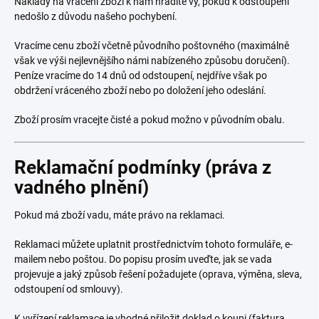
Náklady na vrácení zboží k nám hradíte vy, pokud k odstoupení
nedošlo z důvodu našeho pochybení.
Vracíme cenu zboží včetně původního poštovného (maximálně
však ve výši nejlevnějšího námi nabízeného způsobu doručení).
Peníze vracíme do 14 dnů od odstoupení, nejdříve však po
obdržení vráceného zboží nebo po doložení jeho odeslání.
Zboží prosím vracejte čisté a pokud možno v původním obalu.
Reklamační podmínky (práva z
vadného plnění)
Pokud má zboží vadu, máte právo na reklamaci.
Reklamaci můžete uplatnit prostřednictvím tohoto formuláře, e-
mailem nebo poštou. Do popisu prosím uveďte, jak se vada
projevuje a jaký způsob řešení požadujete (oprava, výměna, sleva,
odstoupení od smlouvy).
K vyřízení reklamace je vhodné přiložit doklad o koupi (faktura