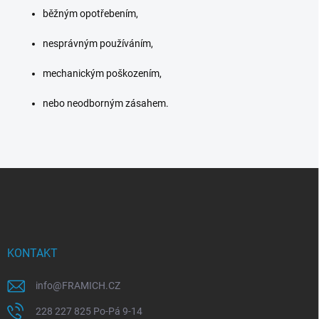
běžným opotřebením,
nesprávným používáním,
mechanickým poškozením,
nebo neodborným zásahem.
Z
á
p
a
t
í
KONTAKT
info
@
FRAMICH.CZ
228 227 825 Po-Pá 9-14