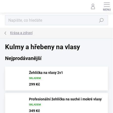
Přejít
na
obsah
Hledat
Krása a zdraví
Kulmy a hřebeny na vlasy
Nejprodávanější
Žehlička na vlasy 2v1
SKLADEM
299 Kč
Profesionální žehlička na suché i mokré vlasy
SKLADEM
349 Kč