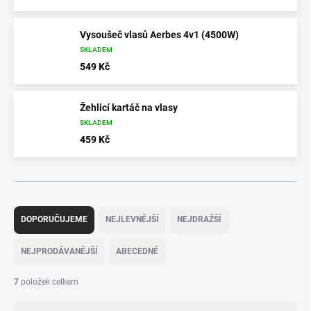
Vysoušeč vlasů Aerbes 4v1 (4500W)
SKLADEM
549 Kč
Žehlicí kartáč na vlasy
SKLADEM
459 Kč
Ř
a
DOPORUČUJEME
NEJLEVNĚJŠÍ
NEJDRAŽŠÍ
z
e
NEJPRODÁVANĚJŠÍ
ABECEDNĚ
n
í
7
položek celkem
p
r