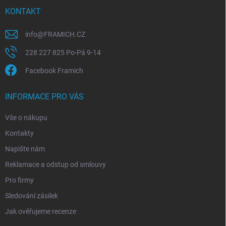
t
v
í
KONTAKT
k
y
v
info
@
FRAMICH.CZ
ý
228 227 825 Po-Pá 9-14
p
i
Facebook Framich
s
u
INFORMACE PRO VÁS
Vše o nákupu
Kontakty
Napište nám
Reklamace a odstup od smlouvy
Pro firmy
Sledování zásilek
Jak ověřujeme recenze