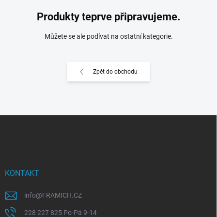
Produkty teprve připravujeme.
Můžete se ale podívat na ostatní kategorie.
Zpět do obchodu
Z
á
p
a
t
í
KONTAKT
info
@
FRAMICH.CZ
228 227 825 Po-Pá 9-14