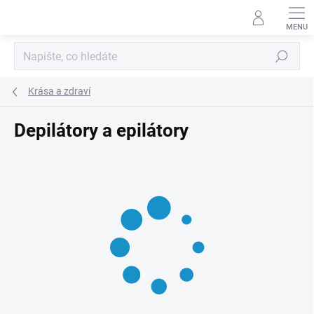
Přejít
na
obsah
Hledat
Krása a zdraví
Depilátory a epilátory