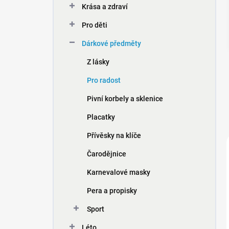
Krása a zdraví
í
p
Pro děti
a
n
Dárkové předměty
e
Z lásky
l
Pro radost
Pivní korbely a sklenice
Placatky
Přívěsky na klíče
Čarodějnice
Karnevalové masky
Pera a propisky
Sport
Léto