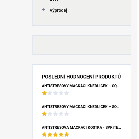
Výprodej
POSLEDNÍ HODNOCENÍ PRODUKTŮ
ANTISTRESOVÝ MAČKACÍ KNEDLÍČEK – SQUISHY DUMPLING UNICORN (7X9 CM)
ANTISTRESOVÝ MAČKACÍ KNEDLÍČEK – SQUISHY DUMPLING S BUBLINOU (8,5X4,5 CM)
ANTISTRESOVÁ MAČKACÍ KOSTKA - SPRITE (5X5X5 CM)