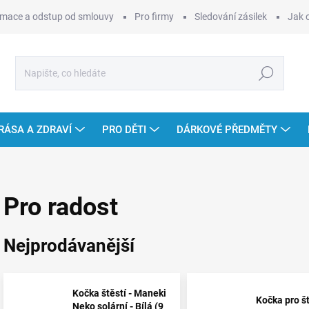
mace a odstup od smlouvy
Pro firmy
Sledování zásilek
Jak 
Hledat
RÁSA A ZDRAVÍ
PRO DĚTI
DÁRKOVÉ PŘEDMĚTY
Pro radost
Nejprodávanější
Kočka štěstí - Maneki
Kočka pro št
Neko solární - Bílá (9