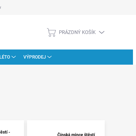
ověřujeme recenze
PRÁZDNÝ KOŠÍK
NÁKUPNÍ
KOŠÍK
LÉTO
VÝPRODEJ
ěstí -
Čínská mince štěstí