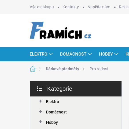
Přejít
Vše o nákupu
Kontakty
Napište nám
Rekla
na
obsah
ELEKTRO
DOMÁCNOST
HOBBY
K
Domů
Dárkové předměty
Pro radost
P
Kategorie
o
Přeskočit
s
kategorie
t
Elektro
r
Domácnost
a
n
Hobby
n