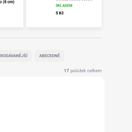
 (8 cm)
SKLADEM
5 Kč
RODÁVANĚJŠÍ
ABECEDNĚ
17
položek celkem
97_1485
025-944