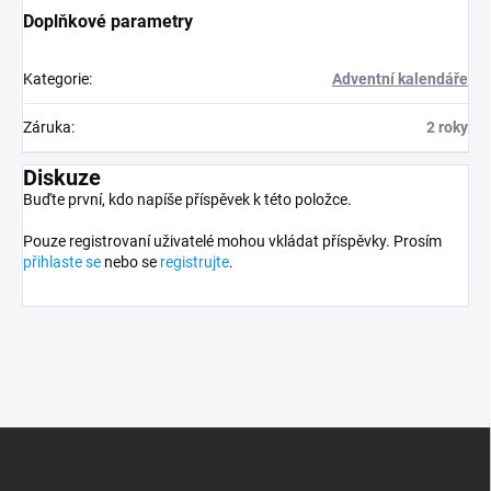
Doplňkové parametry
Kategorie
:
Adventní kalendáře
Záruka
:
2 roky
Diskuze
Buďte první, kdo napíše příspěvek k této položce.
Pouze registrovaní uživatelé mohou vkládat příspěvky. Prosím
přihlaste se
nebo se
registrujte
.
Z
á
p