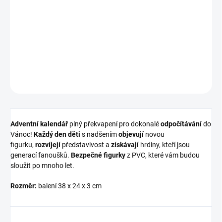
Vánoc!
Každý den děti
s nadšením
objevují
novou
figurku,
rozvíjejí
představivost a
získávají
hrdiny, kteří jsou
generací fanoušků.
Bezpečné figurky
z PVC, které vám budou
sloužit po mnoho let.
DETAILNÍ INFORMACE
ZEPTAT SE
HLÍDAT
Adventní kalendář
plný překvapení pro dokonalé
odpočítávání
do
Vánoc!
Každý den děti
s nadšením
objevují
novou
figurku,
rozvíjejí
představivost a
získávají
hrdiny, kteří jsou
generací fanoušků.
Bezpečné figurky
z PVC, které vám budou
sloužit po mnoho let.
Rozměr:
balení 38 x 24 x 3 cm