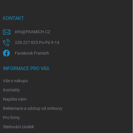
a
t
í
KONTAKT
info
@
FRAMICH.CZ
228 227 825 Po-Pá 9-14
Facebook Framich
INFORMACE PRO VÁS
Vše o nákupu
Kontakty
Napište nám
Reklamace a odstup od smlouvy
Pro firmy
Sledování zásilek