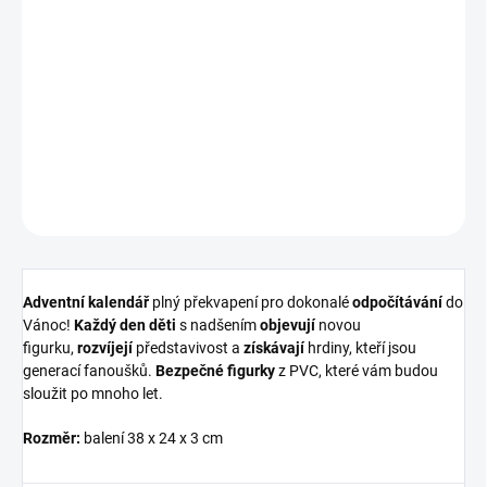
Adventní kalendář
plný překvapení pro dokonalé
odpočítávání
do
Vánoc!
Každý den děti
s nadšením
objevují
novou
figurku,
rozvíjejí
představivost a
získávají
hrdiny, kteří jsou
generací fanoušků.
Bezpečné figurky
z PVC, které vám budou
sloužit po mnoho let.
DETAILNÍ INFORMACE
ZEPTAT SE
HLÍDAT
Adventní kalendář
plný překvapení pro dokonalé
odpočítávání
do
Vánoc!
Každý den děti
s nadšením
objevují
novou
figurku,
rozvíjejí
představivost a
získávají
hrdiny, kteří jsou
generací fanoušků.
Bezpečné figurky
z PVC, které vám budou
sloužit po mnoho let.
Rozměr:
balení 38 x 24 x 3 cm