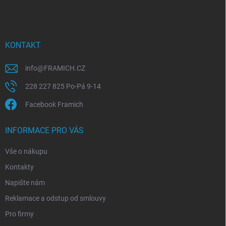
á
p
a
t
í
KONTAKT
info
@
FRAMICH.CZ
228 227 825 Po-Pá 9-14
Facebook Framich
INFORMACE PRO VÁS
Vše o nákupu
Kontakty
Napište nám
Reklamace a odstup od smlouvy
Pro firmy