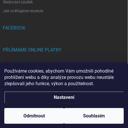
Sledování zásilek
Jak ověřujeme recenze
FACEBOOK
PŘIJÍMÁME ONLINE PLATBY
Používáme cookies, abychom Vám umožnili pohodlné
prohlížení webu a díky analýze provozu webu neustále
zlepšovali jeho funkce, výkon a použitelnost.
Copyright 2026
FRAMICH.CZ
. Všechna práva vyhrazena.
Upravit nastavení
Nastavení
cookies
Vytvořil Shoptet
Odmítnout
Souhlasím
Odstoupit od smlouvy