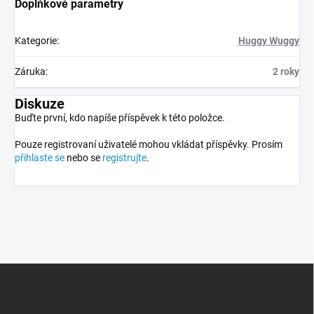
Doplňkové parametry
Kategorie
:
Huggy Wuggy
Záruka
:
2 roky
Diskuze
Buďte první, kdo napíše příspěvek k této položce.
Pouze registrovaní uživatelé mohou vkládat příspěvky. Prosím
přihlaste se
nebo se
registrujte
.
Z
á
p