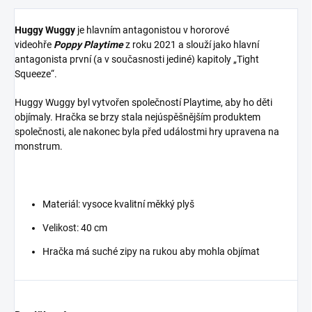
Huggy Wuggy
je hlavním antagonistou v hororové
videohře
Poppy Playtime
z roku 2021 a slouží jako hlavní
antagonista první (a v současnosti jediné) kapitoly „Tight
Squeeze“.
Huggy Wuggy byl vytvořen společností Playtime, aby ho děti
objímaly. Hračka se brzy stala nejúspěšnějším produktem
společnosti, ale nakonec byla před událostmi hry upravena na
monstrum.
Materiál: vysoce kvalitní měkký plyš
Velikost: 40 cm
Hračka má suché zipy na rukou aby mohla objímat