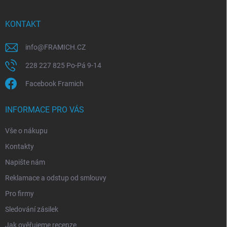
a
t
í
KONTAKT
info
@
FRAMICH.CZ
228 227 825 Po-Pá 9-14
Facebook Framich
INFORMACE PRO VÁS
Vše o nákupu
Kontakty
Napište nám
Reklamace a odstup od smlouvy
Pro firmy
Sledování zásilek
Jak ověřujeme recenze