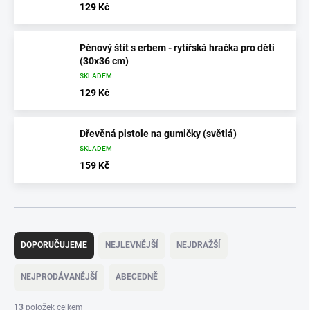
129 Kč
Pěnový štít s erbem - rytířská hračka pro děti
(30x36 cm)
SKLADEM
129 Kč
Dřevěná pistole na gumičky (světlá)
SKLADEM
159 Kč
Ř
a
DOPORUČUJEME
NEJLEVNĚJŠÍ
NEJDRAŽŠÍ
z
e
NEJPRODÁVANĚJŠÍ
ABECEDNĚ
n
í
13
položek celkem