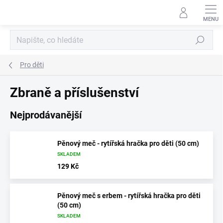
Přejít
na
obsah
Hledat
Pro děti
Zbraně a příslušenství
Nejprodávanější
Pěnový meč - rytířská hračka pro děti (50 cm)
SKLADEM
129 Kč
Pěnový meč s erbem - rytířská hračka pro děti
(50 cm)
SKLADEM