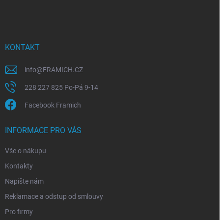
á
c
p
í
p
a
r
t
v
í
KONTAKT
k
y
v
info
@
FRAMICH.CZ
ý
228 227 825 Po-Pá 9-14
p
i
Facebook Framich
s
u
INFORMACE PRO VÁS
Vše o nákupu
Kontakty
Napište nám
Reklamace a odstup od smlouvy
Pro firmy