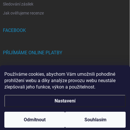
Sledování zásilek
Jak ověřujeme recenze
FACEBOOK
PŘIJÍMÁME ONLINE PLATBY
Používáme cookies, abychom Vám umožnili pohodlné
prohlížení webu a díky analýze provozu webu neustále
zlepšovali jeho funkce, výkon a použitelnost.
Copyright 2026
FRAMICH.CZ
. Všechna práva vyhrazena.
Upravit nastavení
Nastavení
cookies
Vytvořil Shoptet
Odmítnout
Souhlasím
Odstoupit od smlouvy