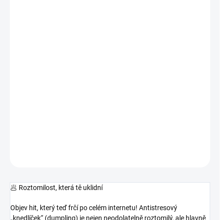
Měrná
SKLADEM
cena:
MOŽNOSTI
DORUČENÍ
−
+
Přidat do košíku
Roztomilý antistresový knedlíček se třpytkami, který si zamiluješ
na první zmáčknutí 🥟
Ideální na uklidnění stresu, zabavení rukou i
jako originální dárek.
DETAILNÍ INFORMACE
ZEPTAT SE
HLÍDAT
🥟
Roztomilost, která tě uklidní
Objev hit, který teď frčí po celém internetu! Antistresový
„knedlíček“ (dumpling) je nejen neodolatelně roztomilý, ale hlavně