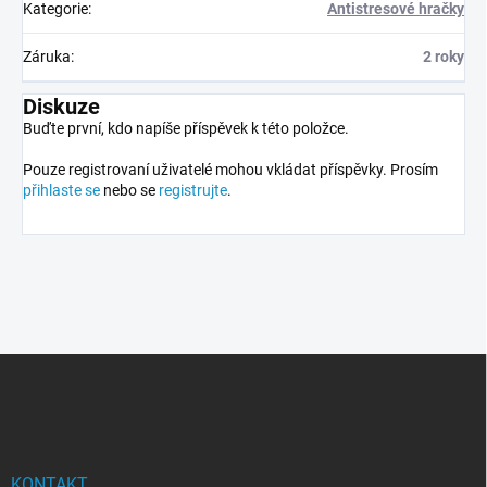
Kategorie
:
Antistresové hračky
Záruka
:
2 roky
Diskuze
Buďte první, kdo napíše příspěvek k této položce.
Pouze registrovaní uživatelé mohou vkládat příspěvky. Prosím
přihlaste se
nebo se
registrujte
.
Z
á
p
a
t
í
KONTAKT