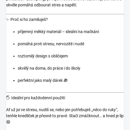
skvěle pomáhá odbourat stres a napětí.
✨
Proč si ho zamiluješ?
příjemný měkký materiál – ideální na mačkání
pomáhá proti stresu, nervozitě i nudě
roztomilý design s obličejem
skvělý na doma, do práce i do školy
perfektní jako malý dárek 🎁
🖐️
Ideální pro každodenní použití
Ať už jsi ve stresu, nudíš se, nebo jen potřebuješ „něco do ruky“,
tenhle knedlíček je přesně to pravé. Stačí zmáčknout… a hned je líp
😄