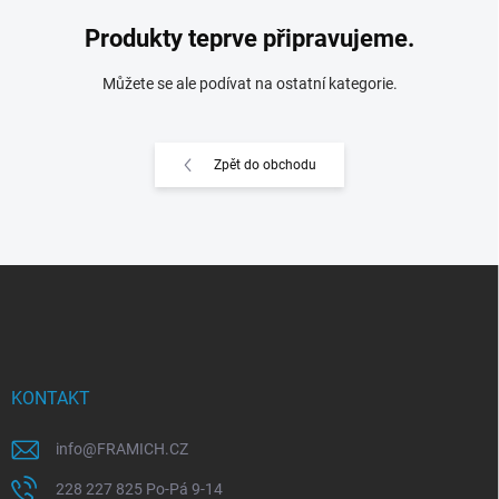
Produkty teprve připravujeme.
Můžete se ale podívat na ostatní kategorie.
Zpět do obchodu
Z
á
p
a
t
í
KONTAKT
info
@
FRAMICH.CZ
228 227 825 Po-Pá 9-14