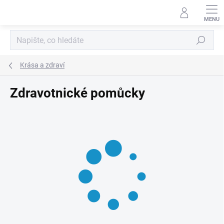
Přejít
na
obsah
Hledat
Krása a zdraví
Zdravotnické pomůcky