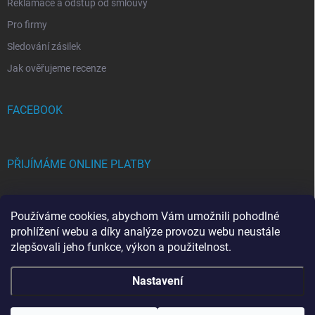
Reklamace a odstup od smlouvy
Pro firmy
Sledování zásilek
Jak ověřujeme recenze
FACEBOOK
PŘIJÍMÁME ONLINE PLATBY
Používáme cookies, abychom Vám umožnili pohodlné
prohlížení webu a díky analýze provozu webu neustále
zlepšovali jeho funkce, výkon a použitelnost.
Copyright 2026
FRAMICH.CZ
. Všechna práva vyhrazena.
Upravit nastavení
Nastavení
cookies
Vytvořil Shoptet