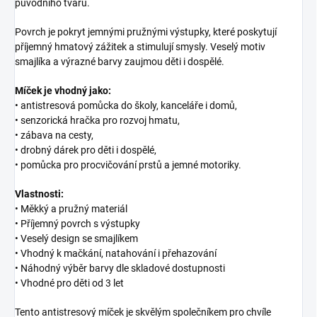
původního tvaru.
Povrch je pokryt jemnými pružnými výstupky, které poskytují
příjemný hmatový zážitek a stimulují smysly. Veselý motiv
smajlíka a výrazné barvy zaujmou děti i dospělé.
Míček je vhodný jako:
• antistresová pomůcka do školy, kanceláře i domů,
• senzorická hračka pro rozvoj hmatu,
• zábava na cesty,
• drobný dárek pro děti i dospělé,
• pomůcka pro procvičování prstů a jemné motoriky.
Vlastnosti:
• Měkký a pružný materiál
• Příjemný povrch s výstupky
• Veselý design se smajlíkem
• Vhodný k mačkání, natahování i přehazování
• Náhodný výběr barvy dle skladové dostupnosti
• Vhodné pro děti od 3 let
Tento antistresový míček je skvělým společníkem pro chvíle