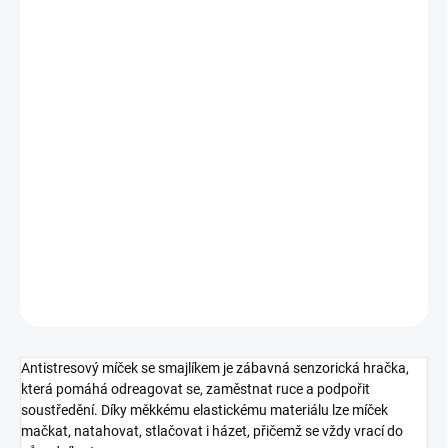
MOŽNOSTI
DORUČENÍ
−
+
Přidat do košíku
Barevný antistresový míček se smajlíkem zabaví děti i dospělé a
pomůže uvolnit napětí během náročného dne. Měkký pružný
materiál, příjemný povrch s výstupky a možnost mačkání,
natahování i přehazování z něj dělají ideální senzorickou a
relaxační pomůcku.
DETAILNÍ INFORMACE
ZEPTAT SE
HLÍDAT
Antistresový míček se smajlíkem je zábavná senzorická hračka,
která pomáhá odreagovat se, zaměstnat ruce a podpořit
soustředění. Díky měkkému elastickému materiálu lze míček
mačkat, natahovat, stlačovat i házet, přičemž se vždy vrací do