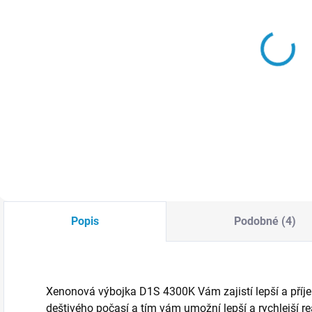
SKLADEM
SKLADEM
LED
LED
autožárovka
autožárovka
CANBUS - H11
CANBUS - H4
(25000LM)
859 Kč
(25000LM)
200W
899 Kč
200W
Do košíku
Do košíku
Popis
Podobné (4)
Xenonová výbojka D1S 4300K Vám zajistí lepší a příjemn
deštivého počasí a tím vám umožní lepší a rychlejší r