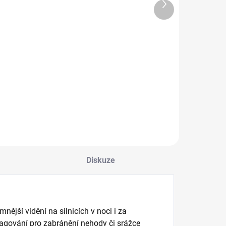
SKLADEM
Další
SKLADEM
C6 Led
produkt
Xenonová HID
žárovky H7
sada H1 6000K
289 Kč
699 Kč
Do košíku
Do košíku
Diskuze
ější vidění na silnicích v noci i za
eagování pro zabránění nehody či srážce