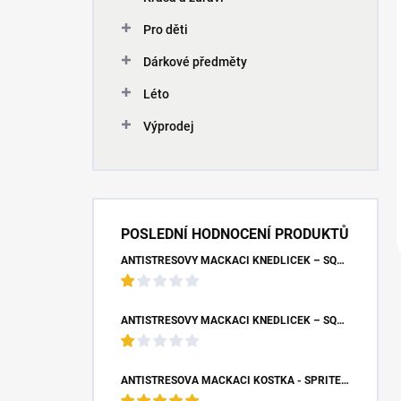
Pro děti
Dárkové předměty
Léto
Výprodej
POSLEDNÍ HODNOCENÍ PRODUKTŮ
ANTISTRESOVÝ MAČKACÍ KNEDLÍČEK – SQUISHY DUMPLING UNICORN (7X9 CM)
ANTISTRESOVÝ MAČKACÍ KNEDLÍČEK – SQUISHY DUMPLING S BUBLINOU (8,5X4,5 CM)
ANTISTRESOVÁ MAČKACÍ KOSTKA - SPRITE (5X5X5 CM)