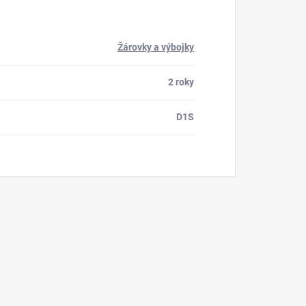
Žárovky a výbojky
2 roky
D1S