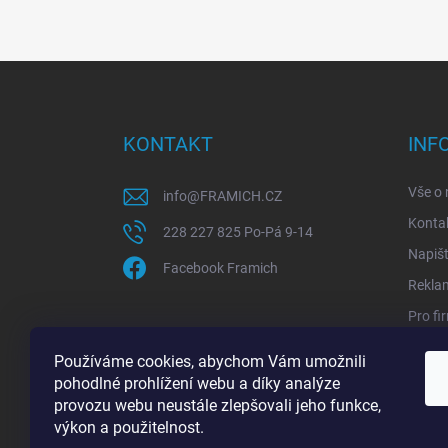
Z
á
p
a
KONTAKT
INF
t
í
Vše o
info
@
FRAMICH.CZ
Konta
228 227 825 Po-Pá 9-14
Napiš
Facebook Framich
Rekla
Pro fi
Sledov
Používáme cookies, abychom Vám umožnili
Jak ov
pohodlné prohlížení webu a díky analýze
provozu webu neustále zlepšovali jeho funkce,
výkon a použitelnost.