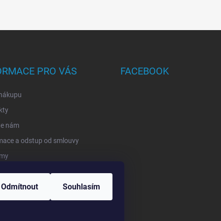
ORMACE PRO VÁS
FACEBOOK
 nákupu
kty
te nám
mace a odstup od smlouvy
rmy
ání zásilek
Odmítnout
Souhlasím
ěřujeme recenze