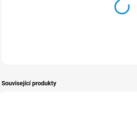
DETA
Související produkty
97_1370
97_780