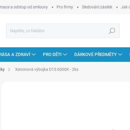
mace a odstup od smlouvy
Pro firmy
Sledování zásilek
Jak 
Hledat
RÁSA A ZDRAVÍ
PRO DĚTI
DÁRKOVÉ PŘEDMĚTY
jky
Xenonová výbojka D1S 6000K - 2ks
3 hodnocení
Podrobnosti hodnocení
ZNAČKA:
C6
9
Měr
SK
cena
MOŽ