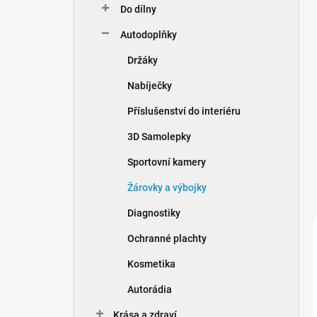
Do dílny
í
p
Autodoplňky
a
n
Držáky
e
Nabíječky
l
Příslušenství do interiéru
3D Samolepky
Sportovní kamery
Žárovky a výbojky
Diagnostiky
Ochranné plachty
Kosmetika
Autorádia
Krása a zdraví