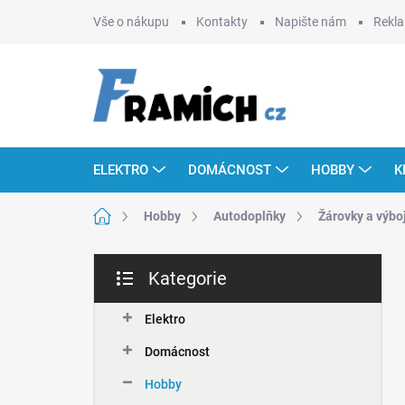
Přejít
Vše o nákupu
Kontakty
Napište nám
Rekla
na
obsah
ELEKTRO
DOMÁCNOST
HOBBY
K
Domů
Hobby
Autodoplňky
Žárovky a výbo
P
Kategorie
o
Přeskočit
s
kategorie
t
Elektro
r
Domácnost
a
n
Hobby
n