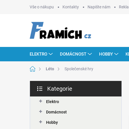
Přejít
Vše o nákupu
Kontakty
Napište nám
Rekla
na
obsah
ELEKTRO
DOMÁCNOST
HOBBY
K
Domů
Léto
Společenské hry
P
Kategorie
o
Přeskočit
s
kategorie
t
Elektro
r
Domácnost
a
n
Hobby
n