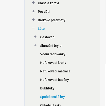
Krása a zdraví
í
p
Pro děti
a
n
Dárkové předměty
e
Léto
l
Cestování
Sluneční brýle
Vodní radovánky
Nafukovací kruhy
Nafukovací matrace
Nafukovací bazény
Bublifuky
Společenské hry
Chladicí tašky