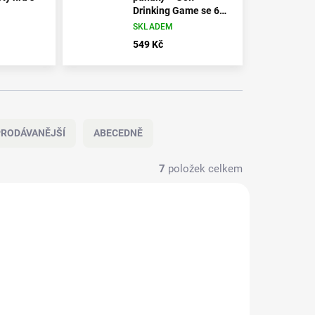
Drinking Game se 6
skleničkami
SKLADEM
549 Kč
RODÁVANĚJŠÍ
ABECEDNĚ
7
položek celkem
NOVINKA
06/SV10
77206/SV14