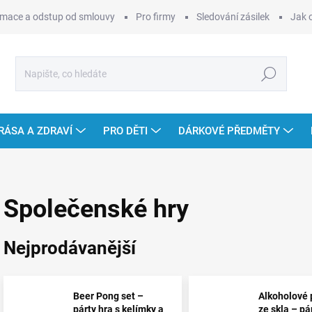
mace a odstup od smlouvy
Pro firmy
Sledování zásilek
Jak 
Hledat
RÁSA A ZDRAVÍ
PRO DĚTI
DÁRKOVÉ PŘEDMĚTY
Společenské hry
Nejprodávanější
Beer Pong set –
Alkoholové 
párty hra s kelímky a
ze skla – pá