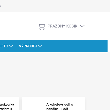
ověřujeme recenze
PRÁZDNÝ KOŠÍK
NÁKUPNÍ
KOŠÍK
LÉTO
VÝPRODEJ
piškvorky
Alkoholový golf s
rty hra s
panáky – Golf