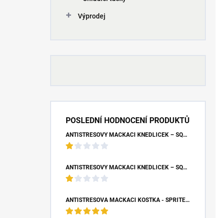
Výprodej
POSLEDNÍ HODNOCENÍ PRODUKTŮ
ANTISTRESOVÝ MAČKACÍ KNEDLÍČEK – SQUISHY DUMPLING UNICORN (7X9 CM)
ANTISTRESOVÝ MAČKACÍ KNEDLÍČEK – SQUISHY DUMPLING S BUBLINOU (8,5X4,5 CM)
ANTISTRESOVÁ MAČKACÍ KOSTKA - SPRITE (5X5X5 CM)