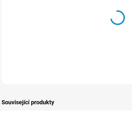
Sada
svět
zapí
žár
DETA
Související produkty
795168
795165