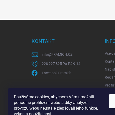
Z
á
p
a
KONTAKT
INF
t
í
Vše o
info
@
FRAMICH.CZ
Konta
228 227 825 Po-Pá 9-14
Napiš
Facebook Framich
Rekla
Pro fi
Sledov
Používáme cookies, abychom Vám umožnili
Jak ov
pohodlné prohlížení webu a díky analýze
provozu webu neustále zlepšovali jeho funkce,
výkon a použitelnost.