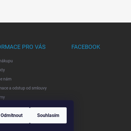
ORMACE PRO VÁS
FACEBOOK
 nákupu
kty
te nám
mace a odstup od smlouvy
rmy
ání zásilek
Odmítnout
Souhlasím
ěřujeme recenze