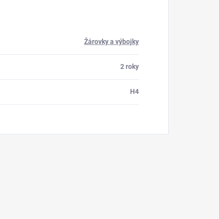
Žárovky a výbojky
2 roky
H4