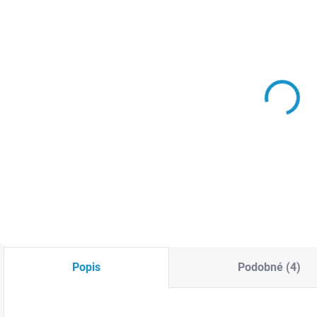
SKLADEM
SKLADEM
Xenonová HID
Xenonová HID
sada H1 4300K
sada H7 4300K
699 Kč
699 Kč
Do košíku
Do košíku
Popis
Podobné (4)