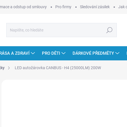
mace a odstup od smlouvy
Pro firmy
Sledování zásilek
Jak 
Hledat
RÁSA A ZDRAVÍ
PRO DĚTI
DÁRKOVÉ PŘEDMĚTY
jky
LED autožárovka CANBUS - H4 (25000LM) 200W
2 hodnocení
Podrobnosti hodnocení
ZNAČKA:
CAR
8
Měr
SK
cena
MOŽ