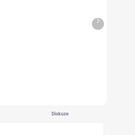
Další
SKLADEM
produkt
SKLADEM
LED
Xenonová HID
autožárovka
sada H1 6000K
CANBUS - H11
699 Kč
(25000LM)
859 Kč
200W
Do košíku
Do košíku
Diskuze