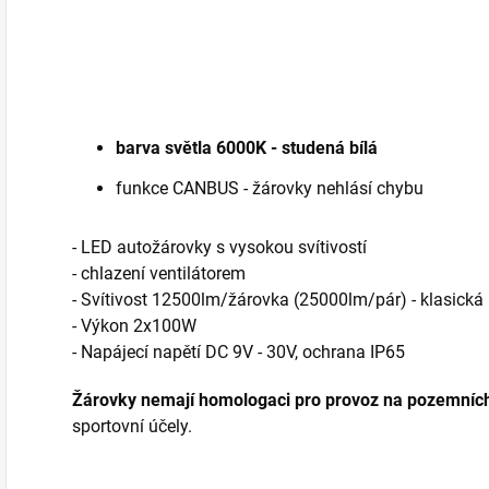
barva světla 6000K - studená bílá
funkce CANBUS - žárovky nehlásí chybu
- LED autožárovky s vysokou svítivostí
- chlazení ventilátorem
- Svítivost 12500lm/žárovka (25000lm/pár) - klasic
- Výkon 2x100W
- Napájecí napětí DC 9V - 30V, ochrana IP65
Žárovky nemají homologaci pro provoz na pozemníc
sportovní účely.