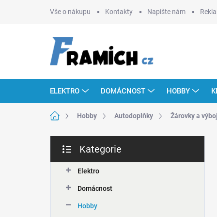
Přejít
Vše o nákupu
Kontakty
Napište nám
Rekla
na
obsah
ELEKTRO
DOMÁCNOST
HOBBY
K
Domů
Hobby
Autodoplňky
Žárovky a výbo
P
Kategorie
o
Přeskočit
s
kategorie
t
Elektro
r
Domácnost
a
n
Hobby
n