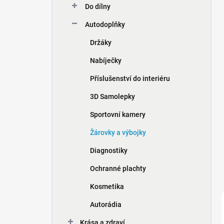
Do dílny
í
p
Autodoplňky
a
n
Držáky
e
Nabíječky
l
Příslušenství do interiéru
3D Samolepky
Sportovní kamery
Žárovky a výbojky
Diagnostiky
Ochranné plachty
Kosmetika
Autorádia
Krása a zdraví