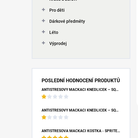
Pro děti
Dárkové předměty
Léto
Výprodej
POSLEDNÍ HODNOCENÍ PRODUKTŮ
ANTISTRESOVÝ MAČKACÍ KNEDLÍČEK – SQUISHY DUMPLING UNICORN (7X9 CM)
ANTISTRESOVÝ MAČKACÍ KNEDLÍČEK – SQUISHY DUMPLING S BUBLINOU (8,5X4,5 CM)
ANTISTRESOVÁ MAČKACÍ KOSTKA - SPRITE (5X5X5 CM)