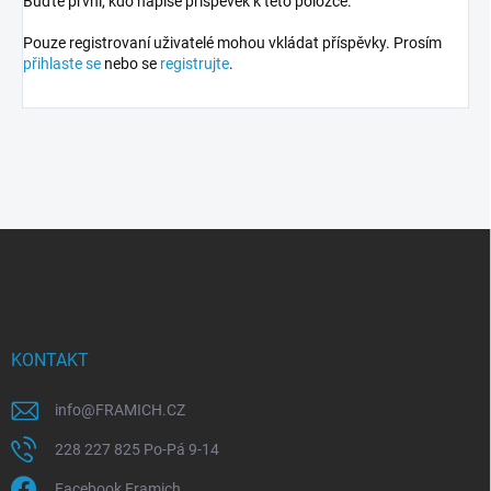
Buďte první, kdo napíše příspěvek k této položce.
Pouze registrovaní uživatelé mohou vkládat příspěvky. Prosím
přihlaste se
nebo se
registrujte
.
Z
á
p
a
t
í
KONTAKT
info
@
FRAMICH.CZ
228 227 825 Po-Pá 9-14
Facebook Framich