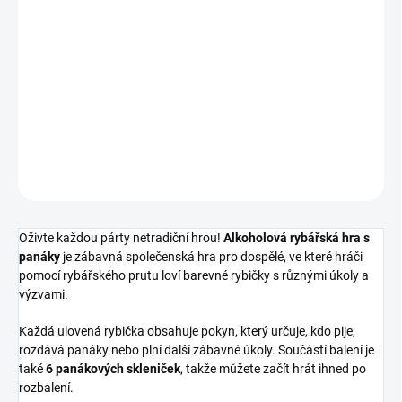
Originální alkoholová hra pro dospělé, která spojuje rybaření a
zábavu s panáky. Pomocí rybářského prutu lovíte barevné rybičky
s úkoly a užíváte si skvělou atmosféru na oslavách, večírcích i
rozlučkách se svobodou.
DETAILNÍ INFORMACE
ZEPTAT SE
HLÍDAT
Oživte každou párty netradiční hrou!
Alkoholová rybářská hra s
panáky
je zábavná společenská hra pro dospělé, ve které hráči
pomocí rybářského prutu loví barevné rybičky s různými úkoly a
výzvami.
Každá ulovená rybička obsahuje pokyn, který určuje, kdo pije,
rozdává panáky nebo plní další zábavné úkoly. Součástí balení je
také
6 panákových skleniček
, takže můžete začít hrát ihned po
rozbalení.