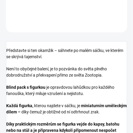
DETAILNÍ INFORMACE
ZEPTAT SE
HLÍDAT
Představte si ten okamžik – sáhnete po malém sáčku, ve kterém
se skrývá tajemství.
Není to obyčejné balení, je to pozvánka do světa plného
dobrodružství a překvapení přímo ze světa Zootopia.
Blind pack s figurkou
je opravdovou lahůdkou pro každého
fanouška, který miluje vzrušení a nejistotu.
Každá figurka,
kterou najdete v sáčku, je
miniaturním uměleckým
dílem –
díky čemuž je obtížné od ní odtrhnout zrak.
Díky
praktickým rozměrům
se figurka vejde do kapsy, batohu
nebo na stůl a je připravena kdykoli připomenout nespočet