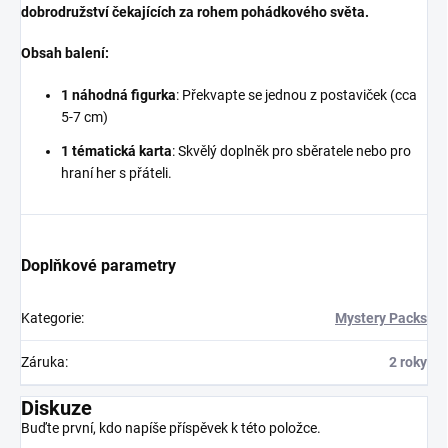
dobrodružství čekajících za rohem
pohádkového světa.
Obsah balení:
1 náhodná figurka
: Překvapte se jednou z postaviček (cca
5-7 cm)
1 tématická karta
: Skvělý doplněk pro sběratele nebo pro
hraní her s přáteli.
Doplňkové parametry
Kategorie
:
Mystery Packs
Záruka
:
2 roky
Diskuze
Buďte první, kdo napíše příspěvek k této položce.