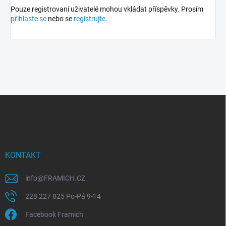
Pouze registrovaní uživatelé mohou vkládat příspěvky. Prosím
přihlaste se
nebo se
registrujte
.
Z
á
p
a
t
í
KONTAKT
info
@
FRAMICH.CZ
228 227 825 Po-Pá 9-14
Facebook Framich