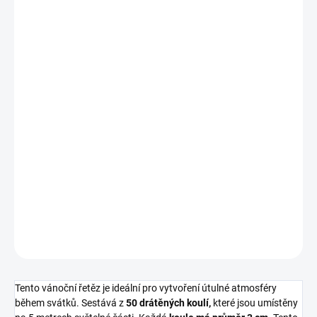
VARIANTA
MOŽNOSTI DORUČENÍ
−
+
Přidat do košíku
Tento vánoční řetěz je ideální pro vytvoření útulné atmosféry
během svátků. Sestává z
50 drátěných koulí,
které jsou umístěny
na 5 metrech světelné části. Každá
koule má průměr 3 cm
. Tento
dekorativní prvek dodá vánoční náladu do vašeho domova a lze
ho využít na různé způsoby při vánoční výzdobě.
DETAILNÍ INFORMACE
ZEPTAT SE
HLÍDAT
Tento vánoční řetěz je ideální pro vytvoření útulné atmosféry
během svátků. Sestává z
50 drátěných koulí,
které jsou umístěny