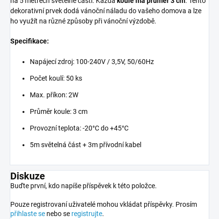
na 5 metrech světelné části. Každá
koule má průměr 3 cm
. Tento
dekorativní prvek dodá vánoční náladu do vašeho domova a lze
ho využít na různé způsoby při vánoční výzdobě.
Specifikace:
Napájecí zdroj: 100-240V / 3,5V, 50/60Hz
Počet koulí: 50 ks
Max. příkon: 2W
Průměr koule: 3 cm
Provozní teplota: -20°C do +45°C
5m světelná část + 3m přívodní kabel
Diskuze
Buďte první, kdo napíše příspěvek k této položce.
Pouze registrovaní uživatelé mohou vkládat příspěvky. Prosím
přihlaste se
nebo se
registrujte
.