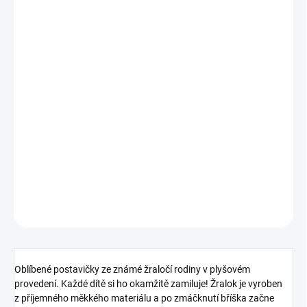
VARIANTA
MOŽNOSTI DORUČENÍ
−
+
Přidat do košíku
Krásný plyšák pro holky i pro kluky, který zpívá super vtipnou píseň
"Baby Shark".
DETAILNÍ INFORMACE
ZEPTAT SE
HLÍDAT
Oblíbené postavičky ze známé žraločí rodiny v plyšovém
provedení. Každé dítě si ho okamžitě zamiluje! Žralok je vyroben
z příjemného měkkého materiálu a po zmáčknutí bříška začne