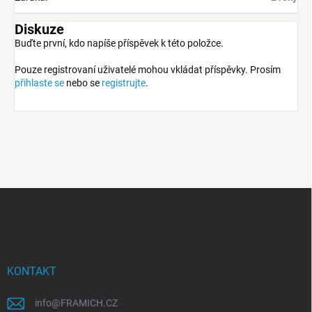
Diskuze
Buďte první, kdo napíše příspěvek k této položce.
Pouze registrovaní uživatelé mohou vkládat příspěvky. Prosím
přihlaste se
nebo se
registrujte
.
Z
á
p
a
t
í
KONTAKT
info
@
FRAMICH.CZ