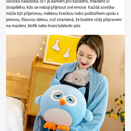
Sovička náladička 3v1 je dárkem pro každého, mladého či
dospělého, kdo se nebojí přijmout své emoce. Každá sovička
může být příjemnou, měkkou hračkou nebo polštářkem spolu s
jemnou, flísovou dekou, což znamená, že budete vždy připraveni
na mazlení, šlofík nebo hraní kdekoliv jste.