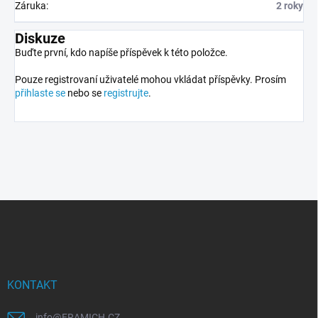
Záruka
:
2 roky
Diskuze
Buďte první, kdo napíše příspěvek k této položce.
Pouze registrovaní uživatelé mohou vkládat příspěvky. Prosím
přihlaste se
nebo se
registrujte
.
Z
á
p
a
t
í
KONTAKT
info
@
FRAMICH.CZ