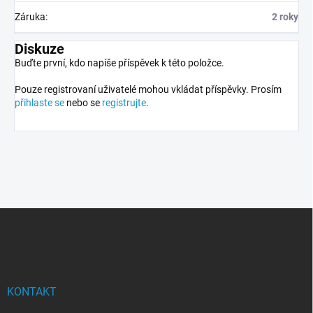
Záruka
:
2 roky
Diskuze
Buďte první, kdo napíše příspěvek k této položce.
Pouze registrovaní uživatelé mohou vkládat příspěvky. Prosím
přihlaste se
nebo se
registrujte
.
Z
á
p
a
t
í
KONTAKT