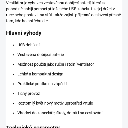
Ventilátor je vybaven vestavěnou dobíjecí baterií, která se
pohodlně nabíjí pomocí přiloženého USB kabelu. Lze jej držet v
ruce nebo postavit na stůl, takže zajistí příjemné ochlazení přesně
tam, kde ho potřebujete.
Hlavní výhody
USB dobíjení
Vestavěná dobíjecí baterie
Možnost použití jako ruční i stolní ventilátor
Lehký a kompaktní design
Praktické poutko na zápěstí
Tichý provoz
Roztomilý květinový motiv uprostřed vrtule
Vhodný do kanceláře, školy, domů i na cestování
Technické parametry