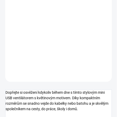
cena:
MOŽNOSTI
DORUČENÍ
−
+
Přidat do košíku
Kompaktní dobíjecí mini ventilátor s roztomilým květinovým
designem. Lze jej používat jako ruční i stolní ventilátor, nabíjí se
přes USB a je ideální na léto, do kanceláře, školy i na cesty.
DETAILNÍ INFORMACE
ZEPTAT SE
HLÍDAT
Dopřejte si osvěžení kdykoliv během dne s tímto stylovým mini
USB ventilátorem s květinovým motivem. Díky kompaktním
rozměrům se snadno vejde do kabelky nebo batohu a je skvělým
společníkem na cesty, do práce, školy i domů.