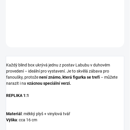
fanoušky tajemna, uměleckých figurek a japonsko-tchajwanského
designu.
DETAILNÍ INFORMACE
ZEPTAT SE
HLÍDAT
Každý blind box ukrývá jednu z postav Labubu v duhovém
provedení – ideální pro vystavení. Je to skvělá zábava pro
fanoušky, protože
není známo, která figurka se trefí
– můžete
narazit i na
vzácnou speciální verzi.
REPLIKA 1:1
Materiál
: měkký plyš + vinylová tvář
Výška
: cca 16 cm