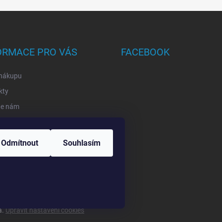
ORMACE PRO VÁS
FACEBOOK
 nákupu
kty
te nám
mace a odstup od smlouvy
rmy
Odmítnout
Souhlasím
ání zásilek
ěřujeme recenze
a.
Upravit nastavení cookies