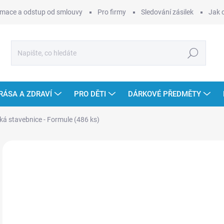
mace a odstup od smlouvy
Pro firmy
Sledování zásilek
Jak 
Hledat
RÁSA A ZDRAVÍ
PRO DĚTI
DÁRKOVÉ PŘEDMĚTY
ká stavebnice - Formule (486 ks)
Neohodnoceno
Podrobnosti hodnocení
ZNAČKA
8
Měr
SK
cena
MOŽ