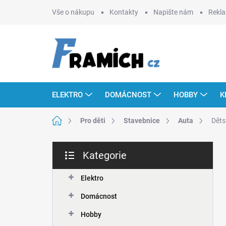
Přejít
Vše o nákupu
Kontakty
Napište nám
Rekla
na
obsah
ELEKTRO
DOMÁCNOST
HOBBY
K
Domů
Pro děti
Stavebnice
Auta
Děts
P
Kategorie
o
Přeskočit
s
kategorie
t
Elektro
r
Domácnost
a
n
Hobby
n