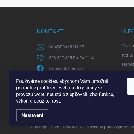
Z
á
p
a
KONTAKT
INF
t
í
Vše o
info
@
FRAMICH.CZ
Konta
228 227 825 Po-Pá 9-14
Napiš
Facebook Framich
Rekla
Používáme cookies, abychom Vám umožnili
Pro fi
pohodlné prohlížení webu a díky analýze
Sledov
provozu webu neustále zlepšovali jeho funkce,
výkon a použitelnost.
Jak ov
Nastavení
Copyright 2026
FRAMICH.CZ
. Všechna práva vyhrazen