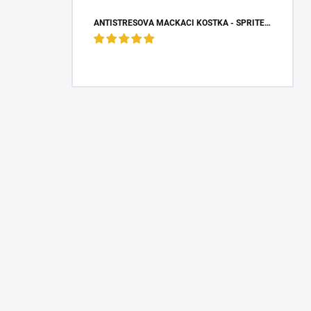
ANTISTRESOVÁ MAČKACÍ KOSTKA - SPRITE (5X5X5 CM)