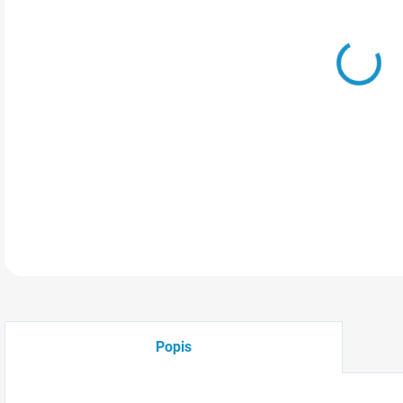
Hled
dítě
řeše
stav
mode
DETA
Popis