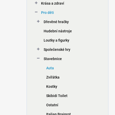
Krása a zdraví
í
p
Pro děti
a
n
Dřevěné hračky
e
Hudební nástroje
l
Loutky a figurky
Společenské hry
Stavebnice
Auta
Zvířátka
Kostky
Skibidi Toilet
Ostatní
Italian Brainrot