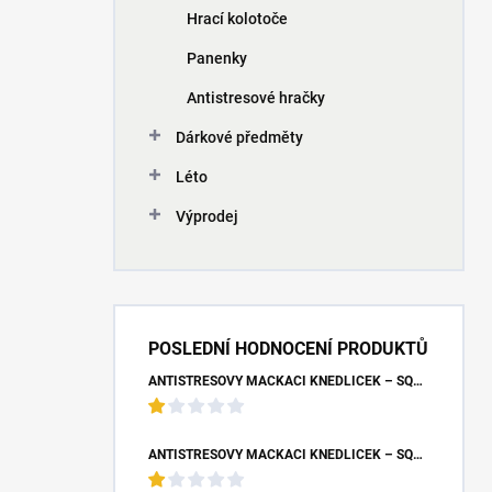
Hrací kolotoče
Panenky
Antistresové hračky
Dárkové předměty
Léto
Výprodej
POSLEDNÍ HODNOCENÍ PRODUKTŮ
ANTISTRESOVÝ MAČKACÍ KNEDLÍČEK – SQUISHY DUMPLING UNICORN (7X9 CM)
ANTISTRESOVÝ MAČKACÍ KNEDLÍČEK – SQUISHY DUMPLING S BUBLINOU (8,5X4,5 CM)