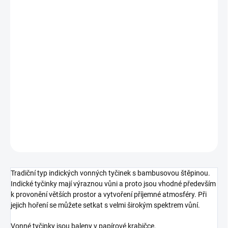
−
+
Přidat do košíku
Indické, tibetské i japonské vonné tyčinky
jsou
vyrobeny z čistě
přírodních materiálů
podle tradičních receptur
. Využívají se
například sušené
byliny, med, pryskyřice, santalové dřevo, kůra,
aromatické kořeny a v neposlední řadě kvalitní přírodní esenciální
oleje.
DETAILNÍ INFORMACE
ZEPTAT SE
HLÍDAT
Tradiční typ indických vonných tyčinek s bambusovou štěpinou.
Indické tyčinky mají výraznou vůni a proto jsou vhodné především
k provonění větších prostor a vytvoření příjemné atmosféry. Při
jejich hoření se můžete setkat s velmi širokým spektrem vůní.
Vonné tyčinky jsou baleny v papírové krabičce.