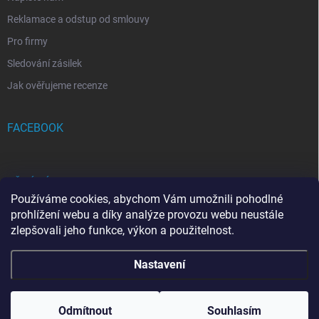
Reklamace a odstup od smlouvy
Pro firmy
Sledování zásilek
Jak ověřujeme recenze
FACEBOOK
PŘIJÍMÁME ONLINE PLATBY
Používáme cookies, abychom Vám umožnili pohodlné
prohlížení webu a díky analýze provozu webu neustále
zlepšovali jeho funkce, výkon a použitelnost.
Nastavení
Copyright 2026
FRAMICH.CZ
. Všechna práva vyhrazena.
Upravit nastavení
cookies
Odmítnout
Souhlasím