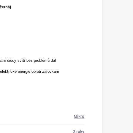
černá)
atní diody svítí bez problémů dál
lektrické energie oproti žárovkám
Mikro
2 roky