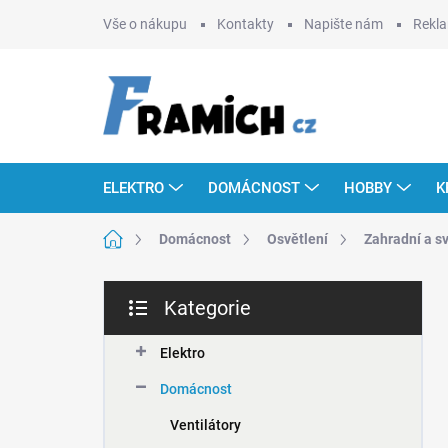
Přejít
Vše o nákupu
Kontakty
Napište nám
Rekla
na
obsah
ELEKTRO
DOMÁCNOST
HOBBY
K
Domů
Domácnost
Osvětlení
Zahradní a s
P
Kategorie
o
Přeskočit
s
kategorie
t
Elektro
r
Domácnost
a
n
Ventilátory
n