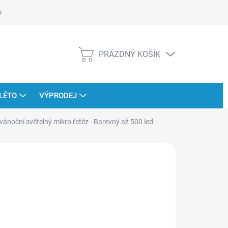
ověřujeme recenze
PRÁZDNÝ KOŠÍK
NÁKUPNÍ
KOŠÍK
LÉTO
VÝPRODEJ
vánoční světelný mikro řetěz - Barevný až 500 led
:
LIGHT IRRIDIANCE
 503 Kč
od
299 Kč
ná
LTE VARIANTU
:
IANTA