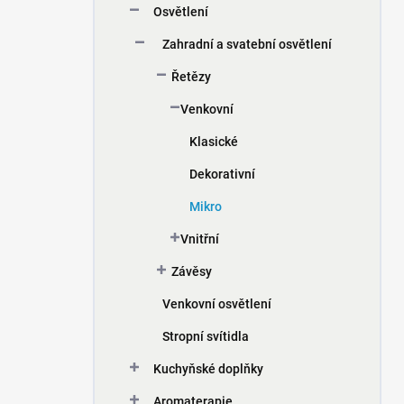
Osvětlení
í
p
Zahradní a svatební osvětlení
a
n
Řetězy
e
Venkovní
l
Klasické
Dekorativní
Mikro
Vnitřní
Závěsy
Venkovní osvětlení
Stropní svítidla
Kuchyňské doplňky
Aromaterapie