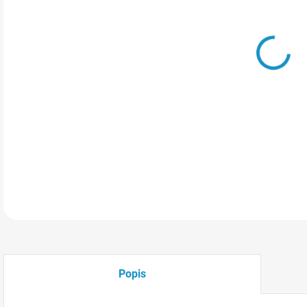
MOŽ
Váno
stro
váno
DETA
Popis