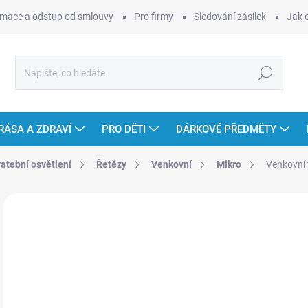
mace a odstup od smlouvy
Pro firmy
Sledování zásilek
Jak 
Hledat
RÁSA A ZDRAVÍ
PRO DĚTI
DÁRKOVÉ PŘEDMĚTY
vatební osvětlení
Řetězy
Venkovní
Mikro
Venkovní 
Neohodnoceno
Podrobnosti hodnocení
ZNAČKA
od
Měr
ZVO
cena
VAR