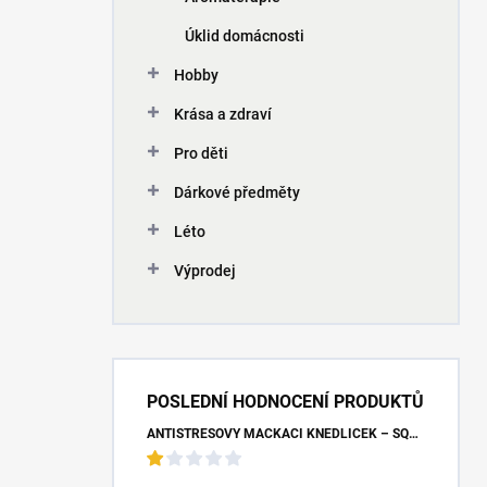
Úklid domácnosti
Hobby
Krása a zdraví
Pro děti
Dárkové předměty
Léto
Výprodej
POSLEDNÍ HODNOCENÍ PRODUKTŮ
ANTISTRESOVÝ MAČKACÍ KNEDLÍČEK – SQUISHY DUMPLING UNICORN (7X9 CM)