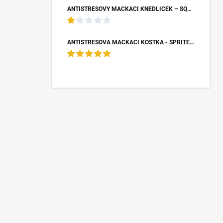
ANTISTRESOVÝ MAČKACÍ KNEDLÍČEK – SQUISHY DUMPLING S BUBLINOU (8,5X4,5 CM)
ANTISTRESOVÁ MAČKACÍ KOSTKA - SPRITE (5X5X5 CM)