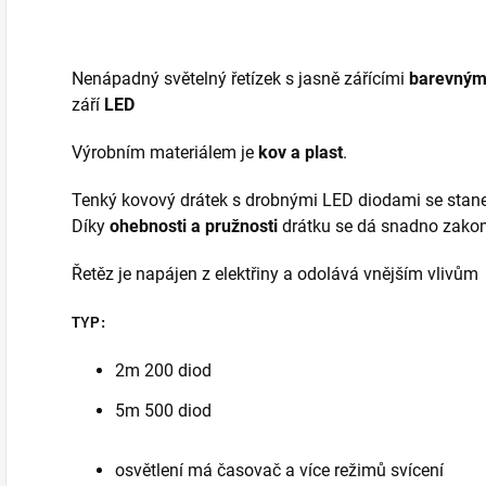
Nenápadný světelný řetízek s jasně zářícími
barevným
září
LED
Výrobním materiálem je
kov a plast
.
Tenký kovový drátek s drobnými LED diodami se stane
Díky
ohebnosti a pružnosti
drátku se dá snadno zako
Řetěz je napájen z elektřiny a odolává vnějším vlivům
TYP:
2m 200 diod
5m 500 diod
osvětlení má časovač a více režimů svícení