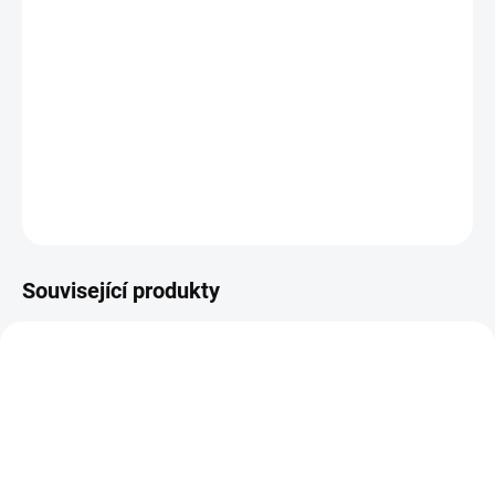
MOŽNOSTI DORUČENÍ
−
+
Přidat do košíku
DETAILNÍ INFORMACE
ZEPTAT SE
HLÍDAT
Související produkty
011-1388
85980