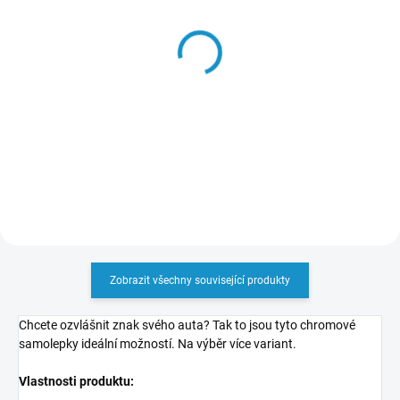
SKLADEM
SKLADEM
3D Chromová
3D Znak RS
Samolepka - BMW
69 Kč
Autosport
69 Kč
Do košíku
Do košíku
Zobrazit všechny související produkty
Chcete ozvlášnit znak svého auta? Tak to jsou tyto chromové
samolepky ideální možností. Na výběr více variant.
Vlastnosti produktu: