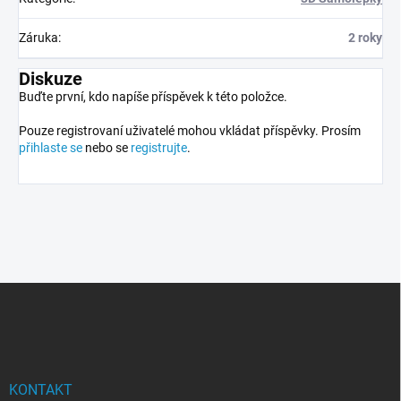
Záruka
:
2 roky
Diskuze
Buďte první, kdo napíše příspěvek k této položce.
Pouze registrovaní uživatelé mohou vkládat příspěvky. Prosím
přihlaste se
nebo se
registrujte
.
Z
á
p
a
t
í
KONTAKT