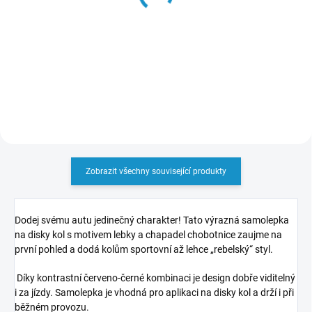
69 Kč
Samolepka - Čtyřlístek
69 Kč
Do košíku
Do košíku
Zobrazit všechny související produkty
Dodej svému autu jedinečný charakter! Tato výrazná samolepka
na disky kol s motivem lebky a chapadel chobotnice zaujme na
první pohled a dodá kolům sportovní až lehce „rebelský“ styl.
Díky kontrastní červeno-černé kombinaci je design dobře viditelný
i za jízdy. Samolepka je vhodná pro aplikaci na disky kol a drží i při
běžném provozu.