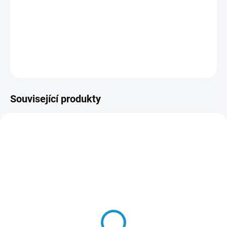
Stylová samolepka na disky kol s výrazným motivem lebky a
chobotnice dodá tvému autu agresivní a originální vzhled.
DETAILNÍ INFORMACE
ZEPTAT SE
HLÍDAT
Související produkty
91062
795223
SKLADEM
SKLADEM
3D Znak Turbo (černá)
3D Chromová