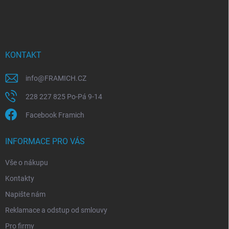
á
p
a
t
í
KONTAKT
info
@
FRAMICH.CZ
228 227 825 Po-Pá 9-14
Facebook Framich
INFORMACE PRO VÁS
Vše o nákupu
Kontakty
Napište nám
Reklamace a odstup od smlouvy
Pro firmy