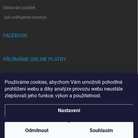
Sledování zásilek
Jak ověřujeme recenze
FACEBOOK
PŘIJÍMÁME ONLINE PLATBY
Používáme cookies, abychom Vám umožnili pohodlné
prohlížení webu a díky analýze provozu webu neustále
zlepšovali jeho funkce, výkon a použitelnost.
Copyright 2026
FRAMICH.CZ
. Všechna práva vyhrazena.
Upravit nastavení
Nastavení
cookies
Vytvořil Shoptet
Odmítnout
Souhlasím