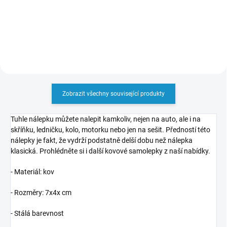
Do košíku
Zobrazit všechny související produkty
Tuhle nálepku můžete nalepit kamkoliv, nejen na auto, ale i na
skříňku, ledničku, kolo, motorku nebo jen na sešit. Předností této
nálepky je fakt, že vydrží podstatně delší dobu než nálepka
klasická. Prohlédněte si i další kovové samolepky z naší nabídky.
- Materiál: kov
- Rozměry: 7x4x cm
- Stálá barevnost