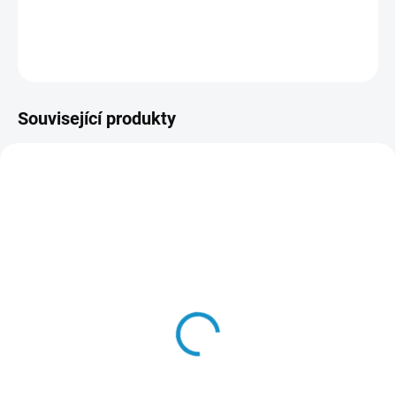
DETAILNÍ INFORMACE
ZEPTAT SE
HLÍDAT
Související produkty
91296
90481
SKLADEM
SKLADEM
3D chromová samolepka
Samolepka - No smoking
- Agents of S.H.I.E.L.D.
49 Kč
(černá)
Do košíku
59 Kč