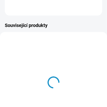
ZEPTAT SE
HLÍDAT
Související produkty
90588
90921
SKLADEM
SKLADEM
Pohár na víno - Lebka -
Pivní korbel - Robot (400
Neslyším (200 ml)
ml)
389 Kč
389 Kč
Do košíku
Do košíku