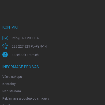
Z
á
p
a
t
í
KONTAKT
info
@
FRAMICH.CZ
228 227 825 Po-Pá 9-14
Facebook Framich
INFORMACE PRO VÁS
Vše o nákupu
Kontakty
Napište nám
Reklamace a odstup od smlouvy