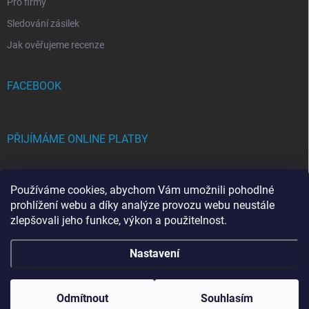
Pro firmy
Sledování zásilek
Jak ověřujeme recenze
FACEBOOK
PŘIJÍMÁME ONLINE PLATBY
Používáme cookies, abychom Vám umožnili pohodlné
prohlížení webu a díky analýze provozu webu neustále
zlepšovali jeho funkce, výkon a použitelnost.
Copyright 2026
FRAMICH.CZ
. Všechna práva vyhrazena.
Upravit nastavení
Nastavení
cookies
Vytvořil Shoptet
Odmítnout
Souhlasím