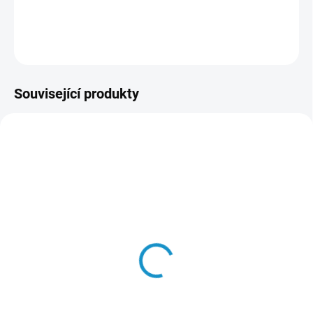
DETAILNÍ INFORMACE
ZEPTAT SE
HLÍDAT
Související produkty
90466
90451
SKLADEM
SKLADEM
Knoflíková baterie -
Knoflíková baterie -
CR2016 (5 ks)
AG2/LR726 (10 ks)
49 Kč
49 Kč