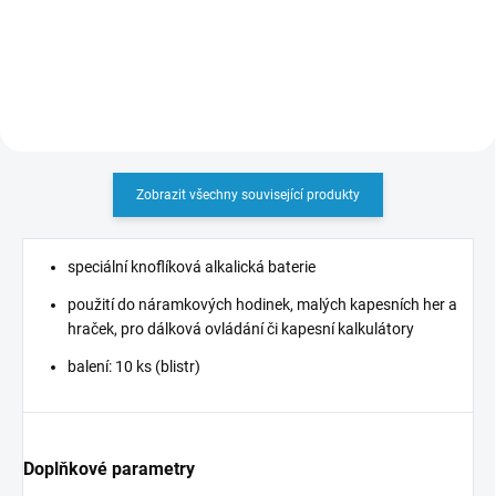
Do košíku
Do košíku
Zobrazit všechny související produkty
speciální knoflíková alkalická baterie
použití do náramkových hodinek, malých kapesních her a
hraček, pro dálková ovládání či kapesní kalkulátory
balení: 10 ks (blistr)
Doplňkové parametry