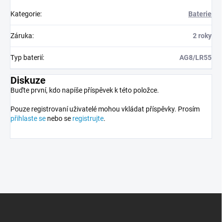
Kategorie
:
Baterie
Záruka
:
2 roky
Typ baterií
:
AG8/LR55
Diskuze
Buďte první, kdo napíše příspěvek k této položce.
Pouze registrovaní uživatelé mohou vkládat příspěvky. Prosím
přihlaste se
nebo se
registrujte
.
Z
á
p