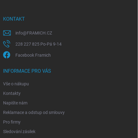
a
t
í
KONTAKT
info
@
FRAMICH.CZ
228 227 825 Po-Pá 9-14
Facebook Framich
INFORMACE PRO VÁS
Vše o nákupu
Kontakty
Napište nám
Reklamace a odstup od smlouvy
Pro firmy
Sledování zásilek