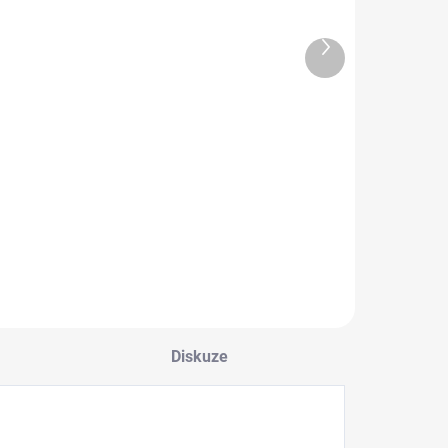
Další
SKLADEM
SKLADEM
produkt
3D chromová
3D Chromová
samolepka -
Samolepka -
Lamborghini
Orel
69 Kč
69 Kč
Detail
Detail
Diskuze