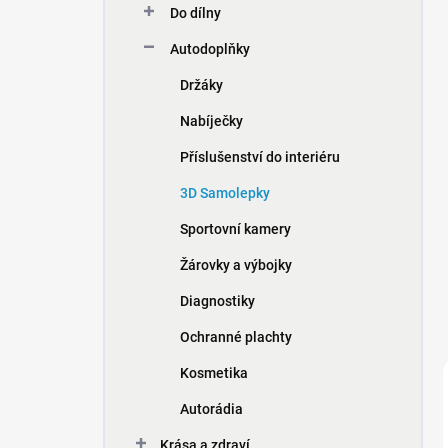
Do dílny
í
p
Autodoplňky
a
n
Držáky
e
Nabíječky
l
Příslušenství do interiéru
3D Samolepky
Sportovní kamery
Žárovky a výbojky
Diagnostiky
Ochranné plachty
Kosmetika
Autorádia
Krása a zdraví