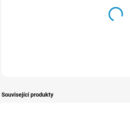
Drsn
a re
a au
DETA
Související produkty
90532
194749/ZLA