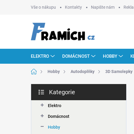
Přejít
Vše o nákupu
Kontakty
Napište nám
Rekla
na
obsah
ELEKTRO
DOMÁCNOST
HOBBY
K
Domů
Hobby
Autodoplňky
3D Samolepky
P
Kategorie
o
Přeskočit
s
kategorie
t
Elektro
r
Domácnost
a
n
Hobby
n