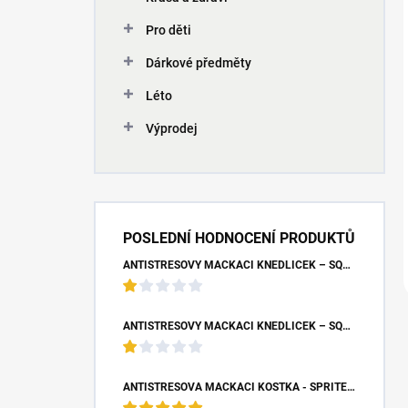
Pro děti
Dárkové předměty
Léto
Výprodej
POSLEDNÍ HODNOCENÍ PRODUKTŮ
ANTISTRESOVÝ MAČKACÍ KNEDLÍČEK – SQUISHY DUMPLING UNICORN (7X9 CM)
ANTISTRESOVÝ MAČKACÍ KNEDLÍČEK – SQUISHY DUMPLING S BUBLINOU (8,5X4,5 CM)
ANTISTRESOVÁ MAČKACÍ KOSTKA - SPRITE (5X5X5 CM)