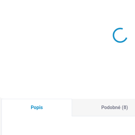
SKLADEM
SKLADEM
3D chromová
3D znak
samolepka -
VOLKSWAGEN
Býk
69 Kč
69 Kč
Do košíku
Detail
Popis
Podobné (8)