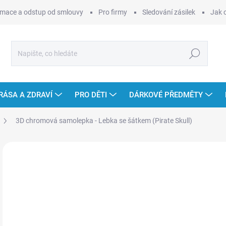
mace a odstup od smlouvy
Pro firmy
Sledování zásilek
Jak 
Hledat
RÁSA A ZDRAVÍ
PRO DĚTI
DÁRKOVÉ PŘEDMĚTY
3D chromová samolepka - Lebka se šátkem (Pirate Skull)
Neohodnoceno
Podrobnosti hodnocení
ZNAČKA
69
Měr
SK
cena
MOŽ