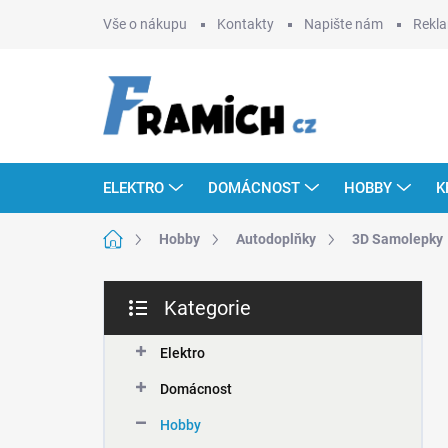
Přejít
Vše o nákupu
Kontakty
Napište nám
Rekla
na
obsah
ELEKTRO
DOMÁCNOST
HOBBY
K
Domů
Hobby
Autodoplňky
3D Samolepky
P
Kategorie
o
Přeskočit
s
kategorie
t
Elektro
r
Domácnost
a
n
Hobby
n