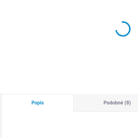
SKLADEM
SKLADEM
3D Chromová
3D chromová
Samolepka -
samolepka -
-
Noha STOP
Andělská
E
(černá)
křídla (2 ks)
69 Kč
69 Kč
Do košíku
Detail
Popis
Podobné (8)