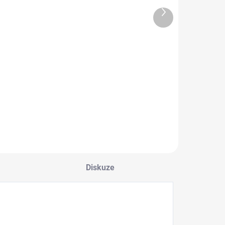
Další
SKLADEM
SKLADEM
produkt
3D samolepka
3D chromová
 Texas Star
samolepka -
dition
Rytířská
maska/tribal
69 Kč
69 Kč
Do košíku
Do košíku
Diskuze