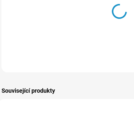
MOŽ
DETA
Související produkty
011-1251
194758/ZLA