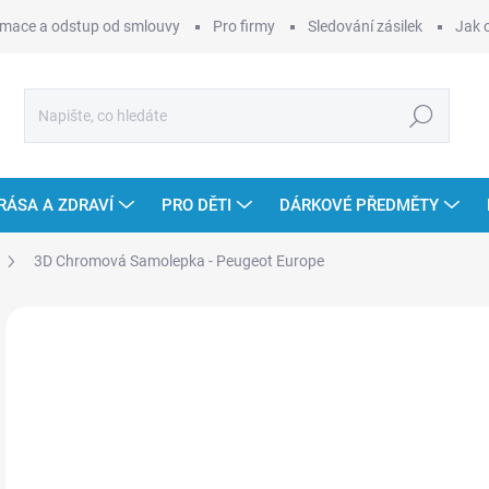
mace a odstup od smlouvy
Pro firmy
Sledování zásilek
Jak 
Hledat
RÁSA A ZDRAVÍ
PRO DĚTI
DÁRKOVÉ PŘEDMĚTY
3D Chromová Samolepka - Peugeot Europe
Neohodnoceno
Podrobnosti hodnocení
ZNAČKA
NOVINKA
1
Měr
SK
cena