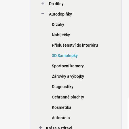
Do dílny
í
p
Autodoplňky
a
n
Držáky
e
Nabíječky
l
Příslušenství do interiéru
3D Samolepky
Sportovní kamery
Žárovky a výbojky
Diagnostiky
Ochranné plachty
Kosmetika
Autorádia
Krása a zdraví