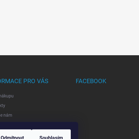
ORMACE PRO VÁS
FACEBOOK
 nákupu
kty
te nám
mace a odstup od smlouvy
rmy
Odmítnout
Souhlasím