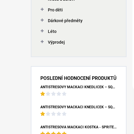
Pro děti
Dárkové předměty
Léto
Výprodej
POSLEDNÍ HODNOCENÍ PRODUKTŮ
ANTISTRESOVÝ MAČKACÍ KNEDLÍČEK – SQUISHY DUMPLING UNICORN (7X9 CM)
ANTISTRESOVÝ MAČKACÍ KNEDLÍČEK – SQUISHY DUMPLING S BUBLINOU (8,5X4,5 CM)
ANTISTRESOVÁ MAČKACÍ KOSTKA - SPRITE (5X5X5 CM)