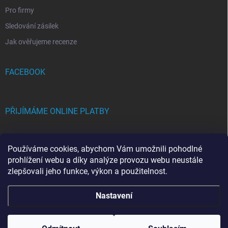
Pro firmy
Sledování zásilek
Jak ověřujeme recenze
FACEBOOK
PŘIJÍMÁME ONLINE PLATBY
Používáme cookies, abychom Vám umožnili pohodlné
prohlížení webu a díky analýze provozu webu neustále
zlepšovali jeho funkce, výkon a použitelnost.
Copyright 2026
FRAMICH.CZ
. Všechna práva vyhrazena.
Upravit nastavení
Nastavení
cookies
Vytvořil Shoptet