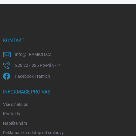
Z
á
p
a
t
í
KONTAKT
info
@
FRAMICH.CZ
228 227 825 Po-Pá 9-14
Facebook Framich
INFORMACE PRO VÁS
Vše o nákupu
Kontakty
Napište nám
Reklamace a odstup od smlouvy