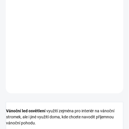
VARIANTA
MOŽNOSTI DORUČENÍ
−
+
Přidat do košíku
Vánoční led osvětlení
využití zejména pro interiér na vánoční
stromek, ale i jiné využití doma, kde chcete navodit příjemnou
vánoční pohodu.
DETAILNÍ INFORMACE
ZEPTAT SE
HLÍDAT
Vánoční led osvětlení
využití zejména pro interiér na vánoční
stromek, ale i jiné využití doma, kde chcete navodit příjemnou
vánoční pohodu.