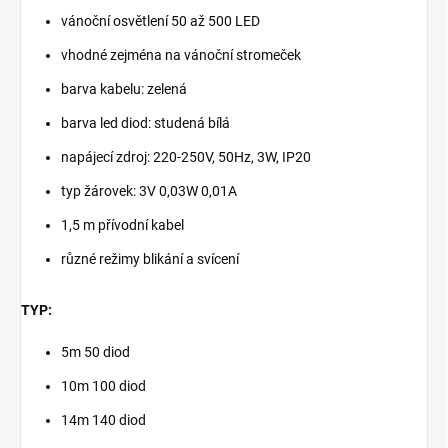
vánoční osvětlení 50 až 500 LED
vhodné zejména na vánoční stromeček
barva kabelu: zelená
barva led diod: studená bílá
napájecí zdroj: 220-250V, 50Hz, 3W, IP20
typ žárovek: 3V 0,03W 0,01A
1,5 m přívodní kabel
různé režimy blikání a svícení
TYP:
5m 50 diod
10m 100 diod
14m 140 diod