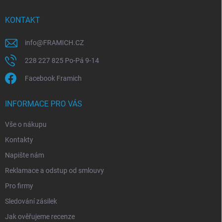
t
í
KONTAKT
info
@
FRAMICH.CZ
228 227 825 Po-Pá 9-14
Facebook Framich
INFORMACE PRO VÁS
Vše o nákupu
Kontakty
Napište nám
Reklamace a odstup od smlouvy
Pro firmy
Sledování zásilek
Jak ověřujeme recenze