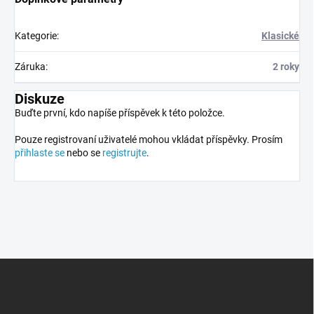
Kategorie
:
Klasické
Záruka
:
2 roky
Diskuze
Buďte první, kdo napíše příspěvek k této položce.
Pouze registrovaní uživatelé mohou vkládat příspěvky. Prosím
přihlaste se
nebo se
registrujte
.
Z
á
p
a