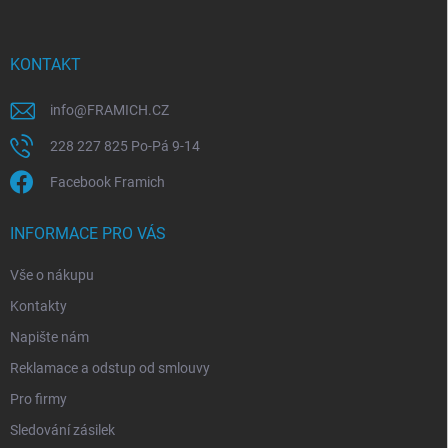
a
t
í
KONTAKT
info
@
FRAMICH.CZ
228 227 825 Po-Pá 9-14
Facebook Framich
INFORMACE PRO VÁS
Vše o nákupu
Kontakty
Napište nám
Reklamace a odstup od smlouvy
Pro firmy
Sledování zásilek