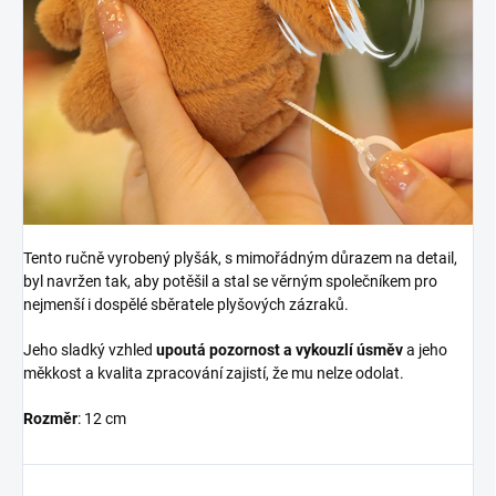
Tento ručně vyrobený plyšák, s mimořádným důrazem na detail,
byl navržen tak, aby potěšil a stal se věrným společníkem pro
nejmenší i dospělé sběratele plyšových zázraků.
Jeho sladký vzhled
upoutá pozornost a vykouzlí úsměv
a jeho
měkkost a kvalita zpracování zajistí, že mu nelze odolat.
Rozměr
: 12 cm