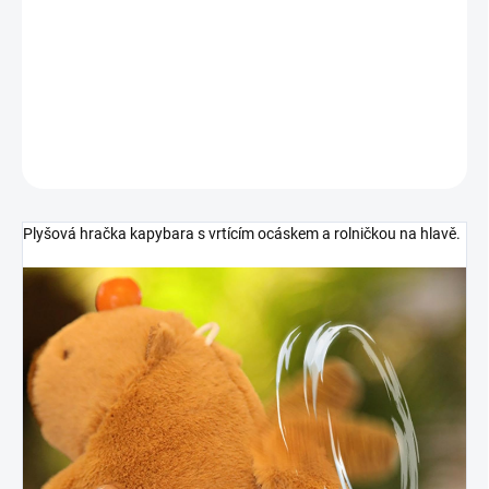
MOŽNOSTI
DORUČENÍ
Plyšová hračka kapybara s vrtícím ocáskem a rolničkou na hlavě.
DETAILNÍ INFORMACE
ZEPTAT SE
HLÍDAT
Plyšová hračka kapybara s vrtícím ocáskem a rolničkou na hlavě.