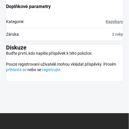
Doplňkové parametry
Kategorie
:
Kapybary
Záruka
:
2 roky
Diskuze
Buďte první, kdo napíše příspěvek k této položce.
Pouze registrovaní uživatelé mohou vkládat příspěvky. Prosím
přihlaste se
nebo se
registrujte
.
Z
á
p