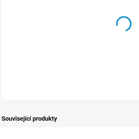
VAR
MOŽ
Vyzd
Může
DETA
Související produkty
90531
97_1874