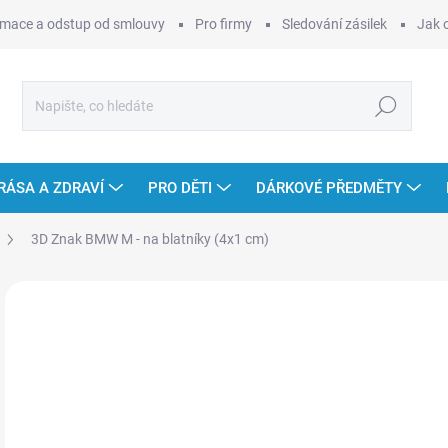
mace a odstup od smlouvy
Pro firmy
Sledování zásilek
Jak 
Hledat
RÁSA A ZDRAVÍ
PRO DĚTI
DÁRKOVÉ PŘEDMĚTY
3D Znak BMW M - na blatníky (4x1 cm)
Neohodnoceno
Podrobnosti hodnocení
ZNAČKA
1
Měr
ZVO
cena