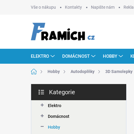
Přejít
Vše o nákupu
Kontakty
Napište nám
Rekla
na
obsah
ELEKTRO
DOMÁCNOST
HOBBY
K
Domů
Hobby
Autodoplňky
3D Samolepky
P
Kategorie
o
Přeskočit
s
kategorie
t
Elektro
r
Domácnost
a
n
Hobby
n