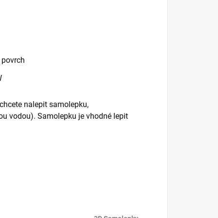
 povrch
W
 chcete nalepit samolepku,
ou vodou). Samolepku je vhodné lepit