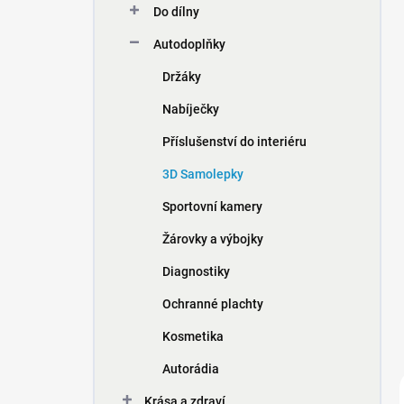
Do dílny
í
p
Autodoplňky
a
n
Držáky
e
Nabíječky
l
Příslušenství do interiéru
3D Samolepky
Sportovní kamery
Žárovky a výbojky
Diagnostiky
Ochranné plachty
Kosmetika
Autorádia
Krása a zdraví