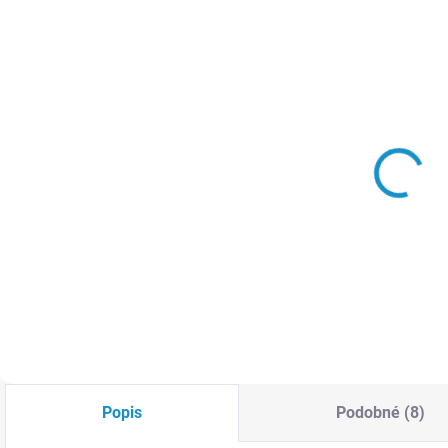
SKLADEM
SKLADEM
3D chromová
3D znak
samolepka -
AKRAPOVIČ
Kočka
69 Kč
69 Kč
Do košíku
Do košíku
Popis
Podobné (8)