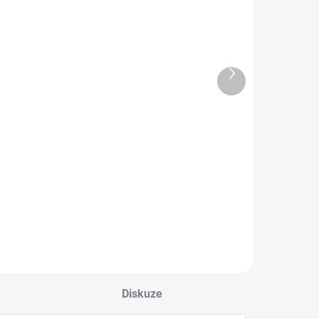
Další
SKLADEM
produkt
SKLADEM
3D Chromová
3D znak OPEL
samolepka -
69 Kč
Ještěrka
69 Kč
Do košíku
Detail
Diskuze