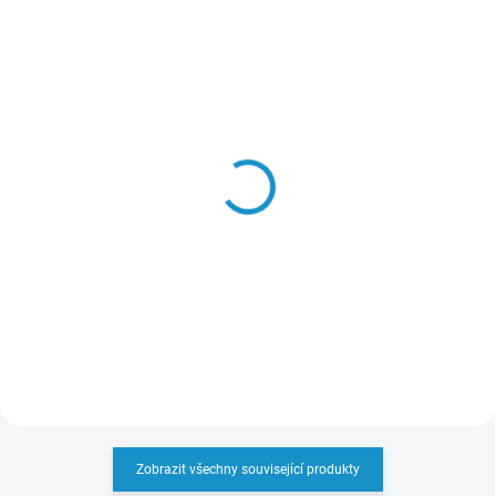
SKLADEM
SKLADEM
3D Chromová
3D Chromová
Samolepka -
Samolepka - Vyrábí se v
Volkswagen Racing
České republice (vlajka)
69 Kč
69 Kč
Do košíku
Do košíku
Zobrazit všechny související produkty