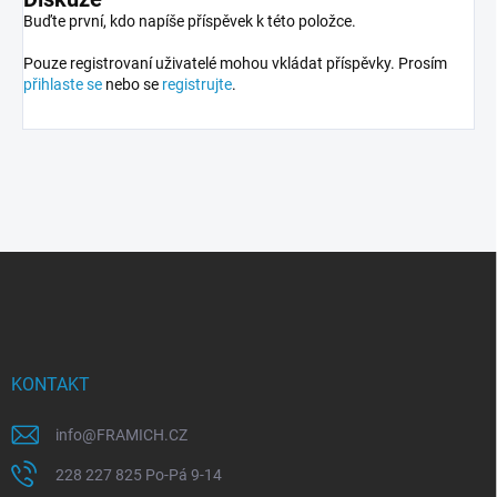
Buďte první, kdo napíše příspěvek k této položce.
Pouze registrovaní uživatelé mohou vkládat příspěvky. Prosím
přihlaste se
nebo se
registrujte
.
Z
á
p
a
t
í
KONTAKT
info
@
FRAMICH.CZ
228 227 825 Po-Pá 9-14