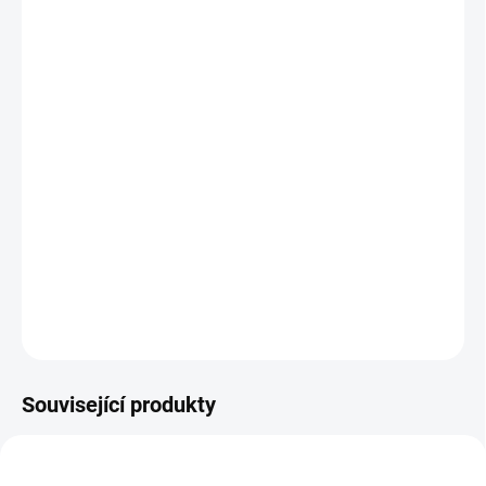
VARIANTA
MOŽNOSTI DORUČENÍ
−
+
Přidat do košíku
Tuto 3D chromovou samolepku můžete nalepit kamkoliv, nejen na
auto, ale i na skříňku, ledničku, kolo, motorku, notebook nebo jen
na sešit.
DETAILNÍ INFORMACE
ZEPTAT SE
HLÍDAT
Související produkty
011-1262
011-1264