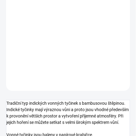
−
+
Přidat do košíku
Indické, tibetské i japonské vonné tyčinky
jsou
vyrobeny z čistě
přírodních materiálů
podle tradičních receptur
. Využívají se
například sušené
byliny, med, pryskyřice, santalové dřevo, kůra,
aromatické kořeny a v neposlední řadě kvalitní přírodní esenciální
oleje.
DETAILNÍ INFORMACE
ZEPTAT SE
HLÍDAT
Tradiční typ indických vonných tyčinek s bambusovou štěpinou.
Indické tyčinky mají výraznou vůni a proto jsou vhodné především
k provonění větších prostor a vytvoření příjemné atmosféry. Při
jejich hoření se můžete setkat s velmi širokým spektrem vůní.
Vonné tyčinky jsou baleny v papírové krabičce.