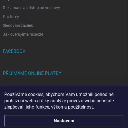
Reklamace a odstup od smlouvy
Pro firmy
Sledování zásilek
Jak ověřujeme recenze
FACEBOOK
PŘIJÍMÁME ONLINE PLATBY
Používáme cookies, abychom Vám umožnili pohodlné
prohlížení webu a díky analýze provozu webu neustále
zlepšovali jeho funkce, výkon a použitelnost.
Copyright 2026
FRAMICH.CZ
. Všechna práva vyhrazena.
Upravit nastavení
Nastavení
cookies