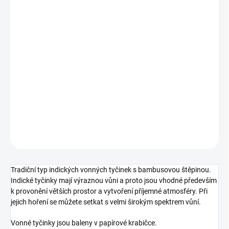
−
+
Přidat do košíku
Indické, tibetské i japonské vonné tyčinky
jsou
vyrobeny z čistě
přírodních materiálů
podle tradičních receptur
. Využívají se
například sušené
byliny, med, pryskyřice, santalové dřevo, kůra,
aromatické kořeny a v neposlední řadě kvalitní přírodní esenciální
oleje.
DETAILNÍ INFORMACE
ZEPTAT SE
HLÍDAT
Tradiční typ indických vonných tyčinek s bambusovou štěpinou.
Indické tyčinky mají výraznou vůni a proto jsou vhodné především
k provonění větších prostor a vytvoření příjemné atmosféry. Při
jejich hoření se můžete setkat s velmi širokým spektrem vůní.
Vonné tyčinky jsou baleny v papírové krabičce.