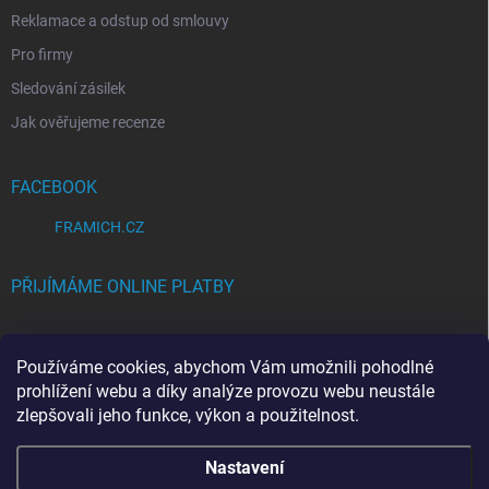
Reklamace a odstup od smlouvy
Pro firmy
Sledování zásilek
Jak ověřujeme recenze
FACEBOOK
FRAMICH.CZ
PŘIJÍMÁME ONLINE PLATBY
Používáme cookies, abychom Vám umožnili pohodlné
prohlížení webu a díky analýze provozu webu neustále
zlepšovali jeho funkce, výkon a použitelnost.
Copyright 2026
FRAMICH.CZ
. Všechna práva vyhrazena.
Upravit nastavení
Nastavení
cookies