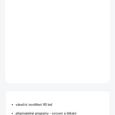
VARIANTA
MOŽNOSTI DORUČENÍ
−
+
Přidat do košíku
Vánoční led osvětlení
využití zejména pro exteriér na vánoční
stromek, ale i jiné využití, kde chcete navodit příjemnou vánoční
pohodu.
DETAILNÍ INFORMACE
ZEPTAT SE
HLÍDAT
vánoční osvětlení 80 led
přepínatelné programy - svícení a blikání