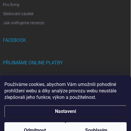
Pro firmy
Sledování zásilek
Jak ověřujeme recenze
FACEBOOK
PŘIJÍMÁME ONLINE PLATBY
Používáme cookies, abychom Vám umožnili pohodlné
prohlížení webu a díky analýze provozu webu neustále
zlepšovali jeho funkce, výkon a použitelnost.
Copyright 2026
FRAMICH.CZ
. Všechna práva vyhrazena.
Upravit nastavení
Nastavení
cookies
Vytvořil Shoptet
Odmítnout
Souhlasím