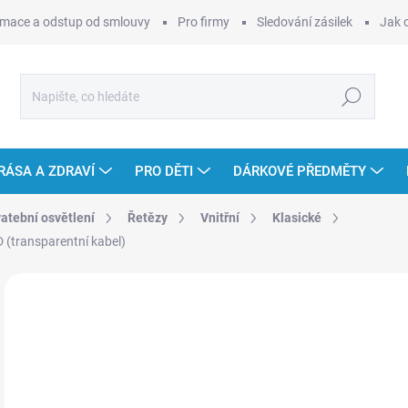
mace a odstup od smlouvy
Pro firmy
Sledování zásilek
Jak 
Hledat
RÁSA A ZDRAVÍ
PRO DĚTI
DÁRKOVÉ PŘEDMĚTY
vatební osvětlení
Řetězy
Vnitřní
Klasické
D (transparentní kabel)
Neohodnoceno
Podrobnosti hodnocení
ZNAČKA
od
Měr
ZVO
cena