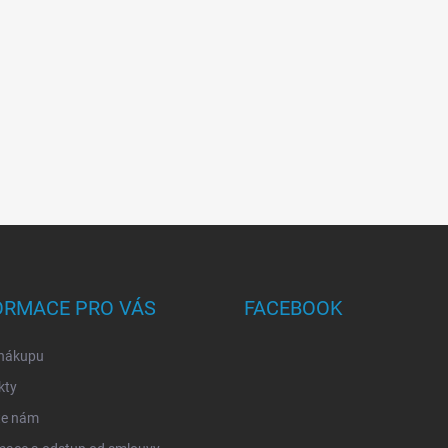
ORMACE PRO VÁS
FACEBOOK
 nákupu
kty
te nám