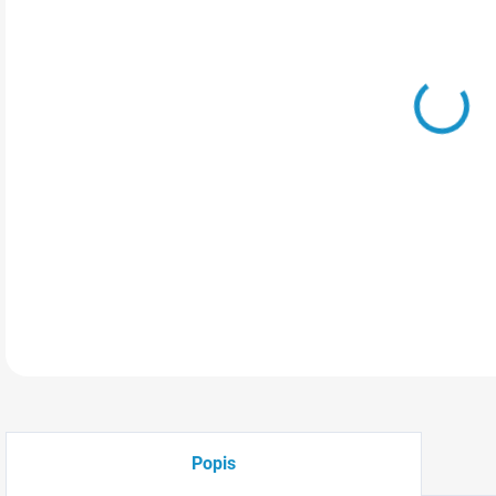
VAR
MOŽ
Váno
stro
poh
DETA
Popis