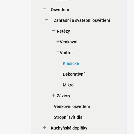
n
Osvětlení
í
p
Zahradní a svatební osvětlení
a
n
Řetězy
e
Venkovní
l
Vnitřní
Klasické
Dekorativní
Mikro
Závěsy
Venkovní osvětlení
Stropní svítidla
Kuchyňské doplňky