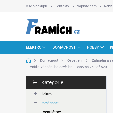
Přejít
Vše o nákupu
Kontakty
Napište nám
Rekla
na
obsah
ELEKTRO
DOMÁCNOST
HOBBY
K
Domů
Domácnost
Osvětlení
Zahradní a s
Vnitřní vánoční led osvětlení - Barevná 260 až 520 LE
P
Kategorie
o
Přeskočit
s
kategorie
t
Elektro
r
Domácnost
a
n
Ventilátory