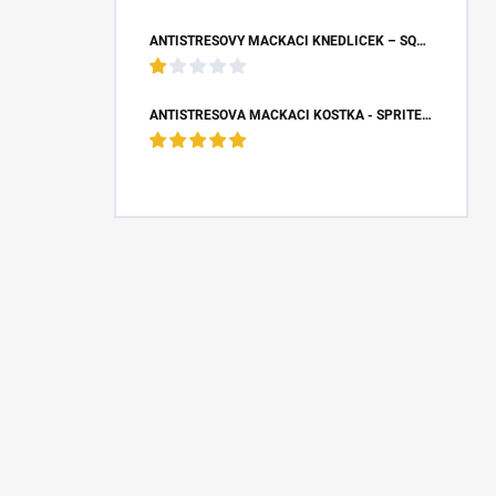
ANTISTRESOVÝ MAČKACÍ KNEDLÍČEK – SQUISHY DUMPLING S BUBLINOU (8,5X4,5 CM)
ANTISTRESOVÁ MAČKACÍ KOSTKA - SPRITE (5X5X5 CM)