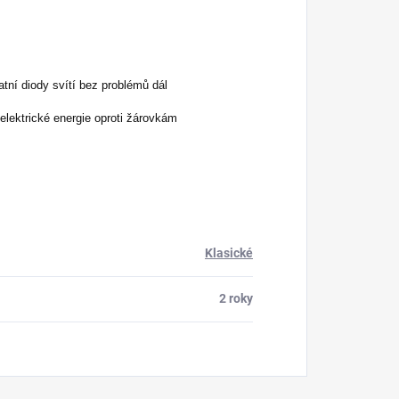
atní diody svítí bez problémů dál
lektrické energie oproti žárovkám
Klasické
2 roky