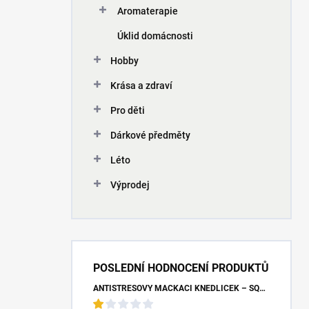
Aromaterapie
Úklid domácnosti
Hobby
Krása a zdraví
Pro děti
Dárkové předměty
Léto
Výprodej
POSLEDNÍ HODNOCENÍ PRODUKTŮ
ANTISTRESOVÝ MAČKACÍ KNEDLÍČEK – SQUISHY DUMPLING UNICORN (7X9 CM)