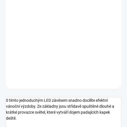
cena:
MOŽNOSTI
DORUČENÍ
−
+
Přidat do košíku
S tímto jednoduchým LED závěsem snadno docílíte efektní
vánoční výzdoby. Ze základny jsou střídavě spuštěné dlouhé a
krátké provazce světel, které vytváří dojem padajících kapek deště.
DETAILNÍ INFORMACE
ZEPTAT SE
HLÍDAT
S tímto jednoduchým LED závěsem snadno docílíte efektní
vánoční výzdoby. Ze základny jsou střídavě spuštěné dlouhé a
krátké provazce světel, které vytváří dojem padajících kapek
deště.