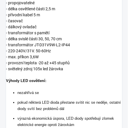
- propojovatelné
- délka osvětlené části 2,5 m
- přívodní kabel 5 m
- časovač
- dálkový ovladač
- transformátor s pamětí
- délka svislé části 30, 50, 70 cm
- transformátor JT-D31V9W-L2-IP44
- 220-240V/31V. 50-60Hz
- max. příkon 3,6W
- provozní teplota -20 až +45 stupňů
- světelný zdroj 105x led žárovka
Výhody LED osvětlení:
nezahřívá se
pokud některá LED dioda přestane svítit nic se neděje, ostatní
diody svítí bez problémů dál
výrazná ekonomická úspora, LED diody spotřebují zlomek
elektrické energie oproti žárovkám