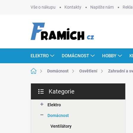
Přejít
Vše o nákupu
Kontakty
Napište nám
Rekla
na
obsah
ELEKTRO
DOMÁCNOST
HOBBY
K
Domů
Domácnost
Osvětlení
Zahradní a s
P
Kategorie
o
Přeskočit
s
kategorie
t
Elektro
r
Domácnost
a
n
Ventilátory
n