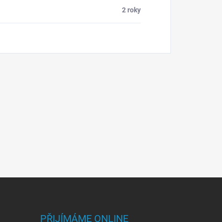
2 roky
PŘIJÍMÁME ONLINE