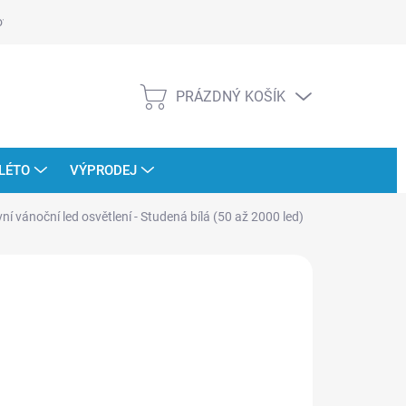
ověřujeme recenze
PRÁZDNÝ KOŠÍK
NÁKUPNÍ
KOŠÍK
LÉTO
VÝPRODEJ
í vánoční led osvětlení - Studená bílá (50 až 2000 led)
IGHT IRRIDIANCE
 473 Kč
od
219 Kč
ná
LTE VARIANTU
:
IANTA