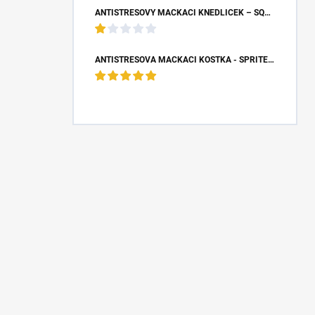
ANTISTRESOVÝ MAČKACÍ KNEDLÍČEK – SQUISHY DUMPLING S BUBLINOU (8,5X4,5 CM)
ANTISTRESOVÁ MAČKACÍ KOSTKA - SPRITE (5X5X5 CM)