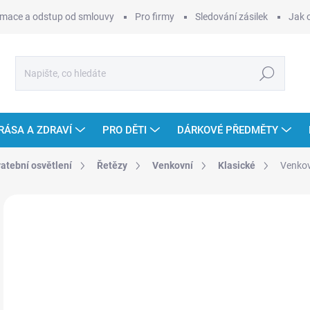
mace a odstup od smlouvy
Pro firmy
Sledování zásilek
Jak 
Hledat
RÁSA A ZDRAVÍ
PRO DĚTI
DÁRKOVÉ PŘEDMĚTY
vatební osvětlení
Řetězy
Venkovní
Klasické
Venkovn
10 hodnocení
Podrobnosti hodnocení
ZNAČKA:
L
od
Měr
ZVO
cena
VAR