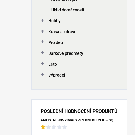
Úklid domácnosti
Hobby
Krása a zdraví
Pro děti
Dárkové předměty
Léto
Výprodej
POSLEDNÍ HODNOCENÍ PRODUKTŮ
ANTISTRESOVÝ MAČKACÍ KNEDLÍČEK – SQUISHY DUMPLING UNICORN (7X9 CM)