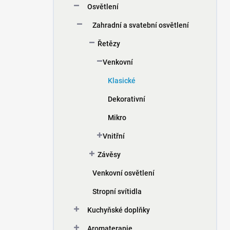
Osvětlení
í
p
Zahradní a svatební osvětlení
a
n
Řetězy
e
Venkovní
l
Klasické
Dekorativní
Mikro
Vnitřní
Závěsy
Venkovní osvětlení
Stropní svítidla
Kuchyňské doplňky
Aromaterapie