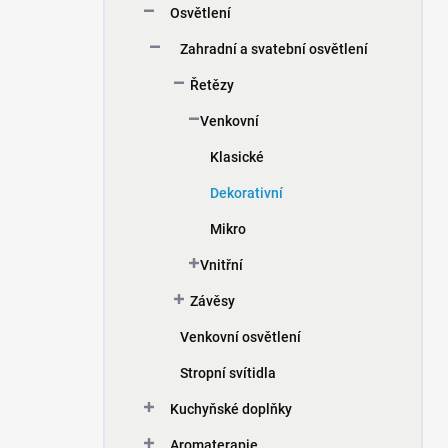
Osvětlení
í
p
Zahradní a svatební osvětlení
a
n
Řetězy
e
Venkovní
l
Klasické
Dekorativní
Mikro
Vnitřní
Závěsy
Venkovní osvětlení
Stropní svítidla
Kuchyňské doplňky
Aromaterapie