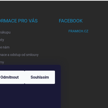
ORMACE PRO VÁS
FACEBOOK
FRAMICH.CZ
 nákupu
kty
te nám
mace a odstup od smlouvy
rmy
ání zásilek
Odmítnout
Souhlasím
ěřujeme recenze
a.
Upravit nastavení cookies