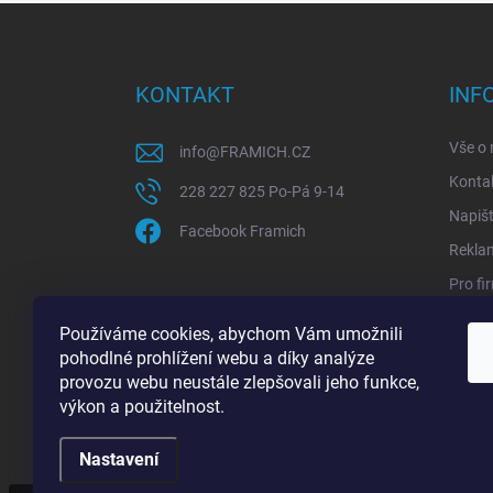
Z
á
p
a
KONTAKT
INF
t
í
Vše o
info
@
FRAMICH.CZ
Konta
228 227 825 Po-Pá 9-14
Napiš
Facebook Framich
Rekla
Pro fi
Sledov
Používáme cookies, abychom Vám umožnili
Jak ov
pohodlné prohlížení webu a díky analýze
provozu webu neustále zlepšovali jeho funkce,
výkon a použitelnost.
Copyright 2026
FRAMICH.CZ
. Všechna práva vyhrazen
Nastavení