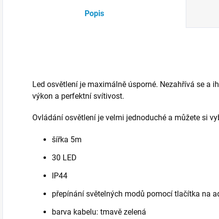
Popis
Led osvětlení je maximálně úsporné. Nezahřívá se a i
výkon a perfektní svítivost.
Ovládání osvětlení je velmi jednoduché a můžete si 
šířka 5m
30 LED
IP44
přepínání světelných modů pomocí tlačítka na a
barva kabelu: tmavě zelená