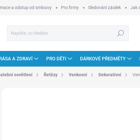
mace a odstup od smlouvy
Pro firmy
Sledování zásilek
Jak 
Hledat
RÁSA A ZDRAVÍ
PRO DĚTI
DÁRKOVÉ PŘEDMĚTY
vatební osvětlení
Řetězy
Venkovní
Dekorativní
Ven
Neohodnoceno
Podrobnosti hodnocení
ZNAČKA
od
Měr
ZVO
cena