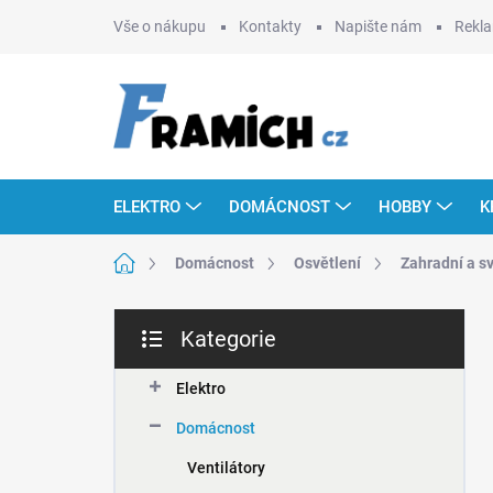
Přejít
Vše o nákupu
Kontakty
Napište nám
Rekla
na
obsah
ELEKTRO
DOMÁCNOST
HOBBY
K
Domů
Domácnost
Osvětlení
Zahradní a s
P
Kategorie
o
Přeskočit
s
kategorie
t
Elektro
r
Domácnost
a
n
Ventilátory
n