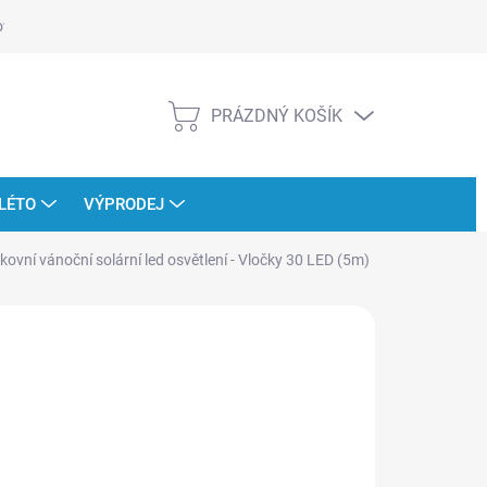
ověřujeme recenze
PRÁZDNÝ KOŠÍK
NÁKUPNÍ
KOŠÍK
LÉTO
VÝPRODEJ
kovní vánoční solární led osvětlení - Vločky 30 LED (5m)
:
LIGHT IRRIDIANCE
 413 Kč
249 Kč
ná
LTE VARIANTU
: