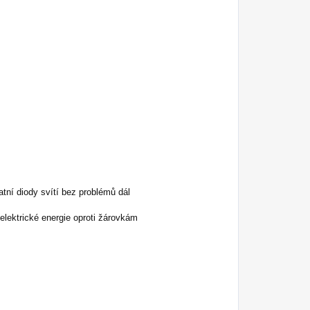
atní diody svítí bez problémů dál
lektrické energie oproti žárovkám