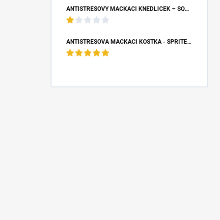
ANTISTRESOVÝ MAČKACÍ KNEDLÍČEK – SQUISHY DUMPLING S BUBLINOU (8,5X4,5 CM)
ANTISTRESOVÁ MAČKACÍ KOSTKA - SPRITE (5X5X5 CM)