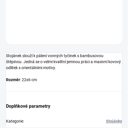
Stojánek ve tvaru listu slouží k pálení vonných tyčinek s
bambusovou štěpinou.
DETAILNÍ INFORMACE
ZEPTAT SE
HLÍDAT
Stojánek slouží k pálení vonných tyčinek s bambusovou
štěpinou. Jedná se o velmi kvalitní jemnou práci a masivní kovový
odlitek s orientálními motivy.
Rozměr
: 22x6 cm
Doplňkové parametry
Kategorie
:
Stojánky