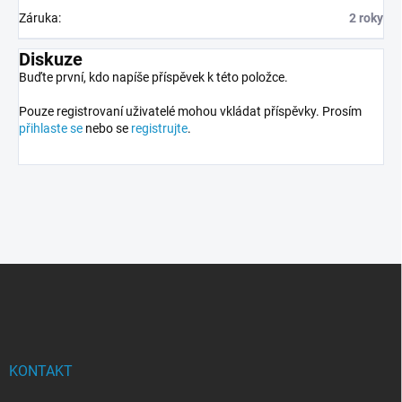
Záruka
:
2 roky
Diskuze
Buďte první, kdo napíše příspěvek k této položce.
Pouze registrovaní uživatelé mohou vkládat příspěvky. Prosím
přihlaste se
nebo se
registrujte
.
Z
á
p
a
t
í
KONTAKT