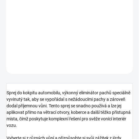
Sprej do kokpitu automobilu, výkonný eliminátor pachů speciálně
vyvinutý tak, aby se vypořádal s nežádoucími pachy a zároveň
dodal příjemnou vůni. Tento sprej se snadno používá a lze jej
aplikovat přímo na větrací otvory, koberce a další těžko přístupná
místa, čímž poskytuje komplexní řešení pro svěže vonící interiér
vozu.
DETAILNÍ INFORMACE
ZEPTAT SE
HLÍDAT
Sprej do kokpitu automobilu, výkonný eliminátor pachů speciálně
vyvinutý tak, aby se vypořádal s nežádoucími pachy a zároveň
dodal příjemnou vůni. Tento sprej se snadno používá a lze jej
aplikovat přímo na větrací otvory, koberce a další těžko přístupná
místa, čímž poskytuje komplexní řešení pro svěže vonící interiér
vozu.
Vyberte si z různých vůní a přizpůsobte si svůj zážitek z jízdy.