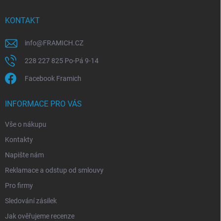
t
í
KONTAKT
info
@
FRAMICH.CZ
228 227 825 Po-Pá 9-14
Facebook Framich
INFORMACE PRO VÁS
Vše o nákupu
Kontakty
Napište nám
Reklamace a odstup od smlouvy
Pro firmy
Sledování zásilek
Jak ověřujeme recenze