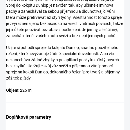
Sprej do kokpitu Dunlop je navržen tak, aby účinně eliminoval
pachy a zanechával za sebou příjemnou a dlouhotrvající vůni,
která může přetrvávat až čtyři týdny. Všestrannost tohoto spreje
je zvýrazněna jeho bezpečností na všech vnitřních površích, takže
jej můžete používat bez obav z poškození. Je jemný, ale účinný,
zanechá interiér vašeho auta svěží a bez nepříjemných pachů.
Užijte si pohodlí spreje do kokpitu Dunlop, snadno použitelného
řešení, které nevyžaduje žádné speciální dovednosti. A co víc,
nezanechává žádné zbytky a po aplikaci poskytuje čistý povrch
bez zbytků. Udržujte svůj vůz svěží a příjemnou vůní pomocí
spreje na kokpit Dunlop, dokonalého řešení pro trvalý a příjemný
zážitek z jízdy.
Objem
: 225 ml
Doplňkové parametry