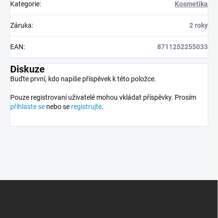
Kategorie
:
Kosmetika
Záruka
:
2 roky
EAN
:
8711252255033
Diskuze
Buďte první, kdo napíše příspěvek k této položce.
Pouze registrovaní uživatelé mohou vkládat příspěvky. Prosím
přihlaste se
nebo se
registrujte
.
Z
á
p
a