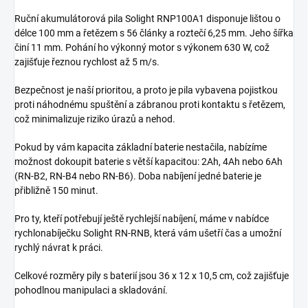
Ruční akumulátorová pila Solight RNP100A1 disponuje lištou o
délce 100 mm a řetězem s 56 články a roztečí 6,25 mm. Jeho šířka
činí 11 mm. Pohání ho výkonný motor s výkonem 630 W, což
zajišťuje řeznou rychlost až 5 m/s.
Bezpečnost je naší prioritou, a proto je pila vybavena pojistkou
proti náhodnému spuštění a zábranou proti kontaktu s řetězem,
což minimalizuje riziko úrazů a nehod.
Pokud by vám kapacita základní baterie nestačila, nabízíme
možnost dokoupit baterie s větší kapacitou: 2Ah, 4Ah nebo 6Ah
(RN-B2, RN-B4 nebo RN-B6). Doba nabíjení jedné baterie je
přibližně 150 minut.
Pro ty, kteří potřebují ještě rychlejší nabíjení, máme v nabídce
rychlonabíječku Solight RN-RNB, která vám ušetří čas a umožní
rychlý návrat k práci.
Celkové rozměry pily s baterií jsou 36 x 12 x 10,5 cm, což zajišťuje
pohodlnou manipulaci a skladování.