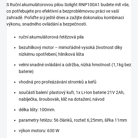
S Ruční akumulátorovou pilou Solight RNP100A1 budete mít vše,
co potřebujete pro efektivní a bezproblémovou práci ve vaší
zahradě. Pořiďte si ji ještě dnes a zažijte dokonalou kombinaci
výkonu, snadného ovládání a bezpečnosti.
ruční akumulátorová řetězová pila
bezuhlíkový motor – mimořádně vysoká životnost díky
nízkému opotřebení, hliníková lišta
velmi snadné ovládání a údržba, nízká hmotnost (1,1kg bez
baterie)
vhodná pro prořeázávání stromků a keřů
součástí balení: plastový kufr, 1x Li-Ion baterie 21V 2Ah,
nabíječka, šroubovák, klíč na dotažení, návod
délka lišty: 100mm.
parametry řetězu: 56 článků, rozteč 6,25mm, šířka 11mm
výkon motoru: 630 W