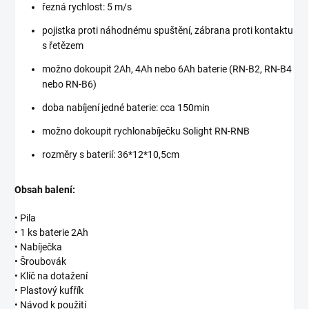
řezná rychlost: 5 m/s
pojistka proti náhodnému spuštění, zábrana proti kontaktu
s řetězem
možno dokoupit 2Ah, 4Ah nebo 6Ah baterie (RN-B2, RN-B4
nebo RN-B6)
doba nabíjení jedné baterie: cca 150min
možno dokoupit rychlonabíječku Solight RN-RNB
rozměry s baterií: 36*12*10,5cm
Obsah balení:
• Pila
• 1 ks baterie 2Ah
• Nabíječka
• Šroubovák
• Klíč na dotažení
• Plastový kufřík
• Návod k použití