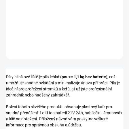
Tato špičková řetězová pila je vybavena moderním
bezuhlíkovým
motorem, což zaručuje nejen mimořádně vysokou životnost díky
nízkému opotřebení, ale také vynikající výkon a spolehlivost.
DETAILNÍ INFORMACE
ZEPTAT SE
HLÍDAT
Díky hliníkové liště je pila lehká (
pouze 1,1 kg bez baterie
), což
umožňuje snadné ovládání a minimalizuje únavu při práci. Pila je
ideální pro prořežení stromků a keřů, ať už jste profesionální
zahradník nebo nadšený zahrádkář.
Balení tohoto skvělého produktu obsahuje plastový kufr pro
snadné přenášení, 1x Li-Ion baterii 21V 2Ah, nabíječku, šroubovák
a klíč na dotažení. Přiložený návod vám poskytne veškeré
informace pro správnou obsluhu a údržbu.