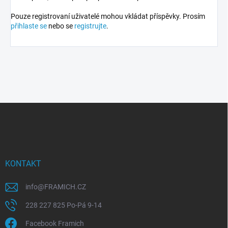
Pouze registrovaní uživatelé mohou vkládat příspěvky. Prosím
přihlaste se
nebo se
registrujte
.
Z
á
p
a
t
í
KONTAKT
info
@
FRAMICH.CZ
228 227 825 Po-Pá 9-14
Facebook Framich