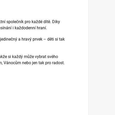
ní společník pro každé dítě. Díky
sínání i každodenní hraní.
jedinečný a hravý prvek – děti si tak
takže si každý může vybrat svého
m, Vánocům nebo jen tak pro radost.