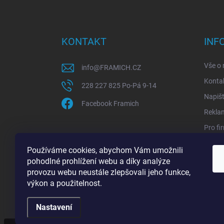
Z
á
p
a
KONTAKT
INF
t
í
Vše o
info
@
FRAMICH.CZ
Konta
228 227 825 Po-Pá 9-14
Napiš
Facebook Framich
Rekla
Pro fi
Sledov
Používáme cookies, abychom Vám umožnili
Jak ov
pohodlné prohlížení webu a díky analýze
provozu webu neustále zlepšovali jeho funkce,
výkon a použitelnost.
Copyright 2026
FRAMICH.CZ
. Všechna práva vyhrazen
Nastavení