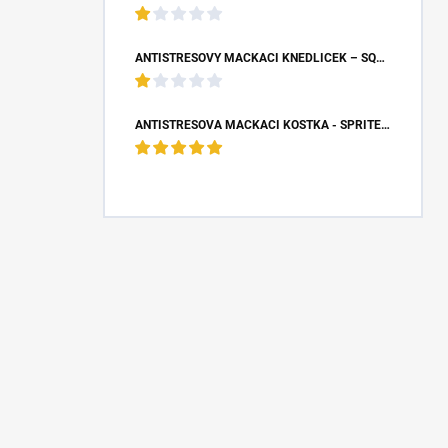
ANTISTRESOVÝ MAČKACÍ KNEDLÍČEK – SQUISHY DUMPLING S BUBLINOU (8,5X4,5 CM)
ANTISTRESOVÁ MAČKACÍ KOSTKA - SPRITE (5X5X5 CM)