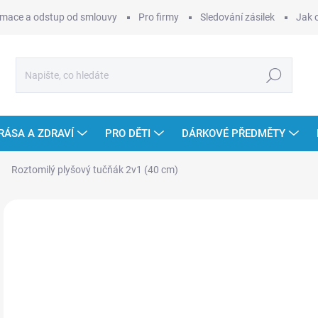
mace a odstup od smlouvy
Pro firmy
Sledování zásilek
Jak 
Hledat
RÁSA A ZDRAVÍ
PRO DĚTI
DÁRKOVÉ PŘEDMĚTY
Roztomilý plyšový tučňák 2v1 (40 cm)
Neohodnoceno
Podrobnosti hodnocení
ZNAČKA
4
Měr
ZVO
cena
VAR