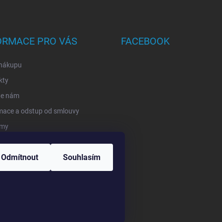
ORMACE PRO VÁS
FACEBOOK
 nákupu
kty
te nám
mace a odstup od smlouvy
rmy
ání zásilek
Odmítnout
Souhlasím
ěřujeme recenze
a.
Upravit nastavení cookies