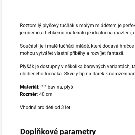
Roztomilý plyšový tučňák s malým mládětem je perfekt
jemnému a hebkému materiálu je ideální na mazlení, u
Součástí je i malé tučňáčí mládě, které dodává hračce 
mohou vytvářet vlastní příběhy a rozvíjet fantazii.
Plyšák je dostupný v několika barevných variantách, 
oblíbeného tučňáka. Skvělý tip na dárek k narozeniná
Materiál
: PP bavlna, plyš
Rozměr
: 40 cm
Vhodné pro děti od 3 let
Doplňkové parametry