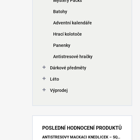
Mystery Packs
Batohy
Adventní kalendáře
Hrací kolotoče
Panenky
Antistresové hračky
Dárkové předměty
Léto
Výprodej
POSLEDNÍ HODNOCENÍ PRODUKTŮ
ANTISTRESOVÝ MAČKACÍ KNEDLÍČEK – SQUISHY DUMPLING UNICORN (7X9 CM)