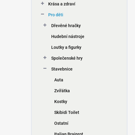
Krása a zdraví
í
p
Pro děti
a
n
Dřevěné hračky
e
Hudební nástroje
l
Loutky a figurky
Společenské hry
Stavebnice
Auta
Zvířátka
Kostky
Skibidi Toilet
Ostatní
Italian Brainrot