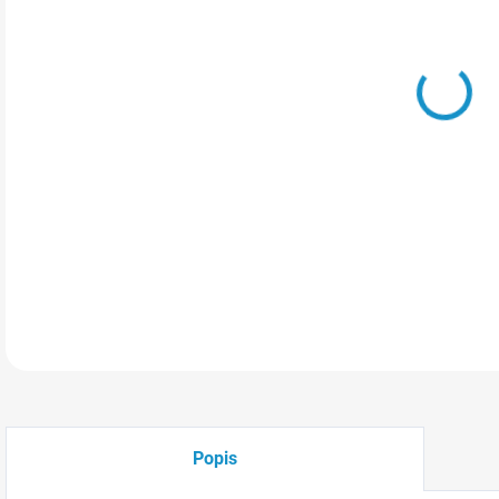
MOŽ
Hebk
zamil
DETA
Popis