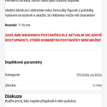
Perfektní na klíče, batoh nebo jako stylový doplněk.
Ideální dárek pro sběratele nebo fanoušky figurek z pohádky.
Vybavte se stylově a ukažte, že i klíčenka může mít charakter!
Rozměr
: 7-10 cm
ZASÍLÁME NÁHODNOU POSTAVIČKU DLE AKTUÁLNÍ SKLADOVÉ
DOSTUPNOSTI, VÝBĚR KONKRÉTNÍ POSTAVIČKY NENÍ MOŽNÝ.
Doplňkové parametry
Kategorie
:
Přívěsky na klíče
Záruka
:
2 roky
Diskuze
Buďte první, kdo napíše příspěvek k této položce.