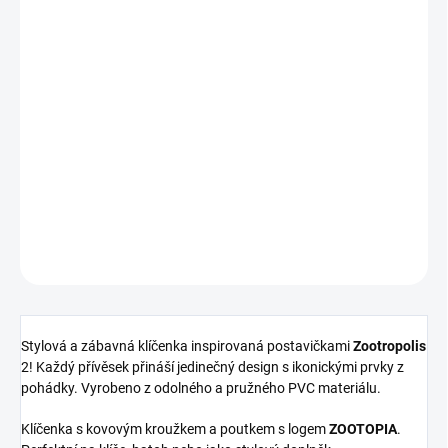
MOŽNOSTI
DORUČENÍ
−
+
Přidat do košíku
Stylová a zábavná klíčenka inspirovaná postavičkami
Zootropolis
2
! Každý přívěsek přináší jedinečný design s ikonickými prvky z
pohádky.
DETAILNÍ INFORMACE
ZEPTAT SE
HLÍDAT
Stylová a zábavná klíčenka inspirovaná postavičkami
Zootropolis
2! Každý přívěsek přináší jedinečný design s ikonickými prvky z
pohádky. Vyrobeno z odolného a pružného PVC materiálu.
Klíčenka s kovovým kroužkem a poutkem s logem
ZOOTOPIA
.